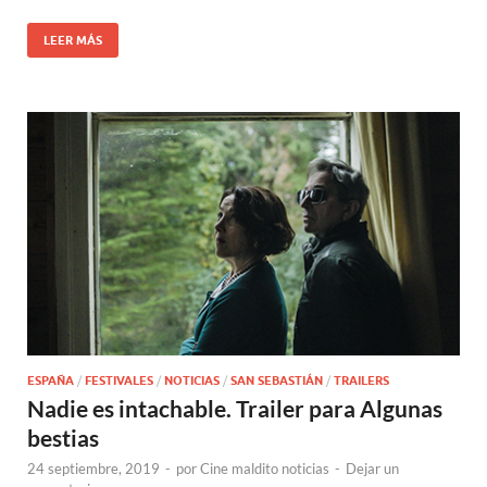
LEER MÁS
ESPAÑA
/
FESTIVALES
/
NOTICIAS
/
SAN SEBASTIÁN
/
TRAILERS
Nadie es intachable. Trailer para Algunas
bestias
24 septiembre, 2019
-
por
Cine maldito noticias
-
Dejar un