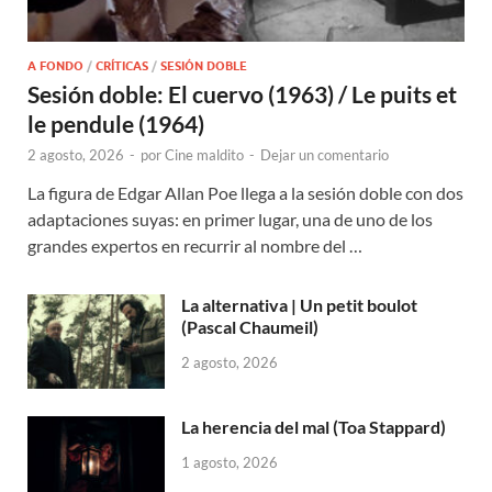
A FONDO
/
CRÍTICAS
/
SESIÓN DOBLE
Sesión doble: El cuervo (1963) / Le puits et
le pendule (1964)
2 agosto, 2026
-
por
Cine maldito
-
Dejar un comentario
La figura de Edgar Allan Poe llega a la sesión doble con dos
adaptaciones suyas: en primer lugar, una de uno de los
grandes expertos en recurrir al nombre del …
La alternativa | Un petit boulot
(Pascal Chaumeil)
2 agosto, 2026
La herencia del mal (Toa Stappard)
1 agosto, 2026