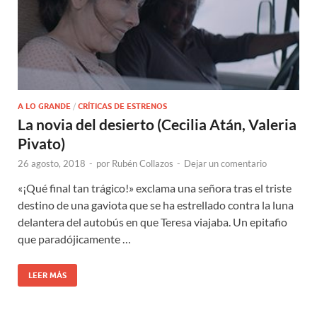
A LO GRANDE
/
CRÍTICAS DE ESTRENOS
La novia del desierto (Cecilia Atán, Valeria
Pivato)
26 agosto, 2018
-
por
Rubén Collazos
-
Dejar un comentario
«¡Qué final tan trágico!» exclama una señora tras el triste
destino de una gaviota que se ha estrellado contra la luna
delantera del autobús en que Teresa viajaba. Un epitafio
que paradójicamente …
LEER MÁS