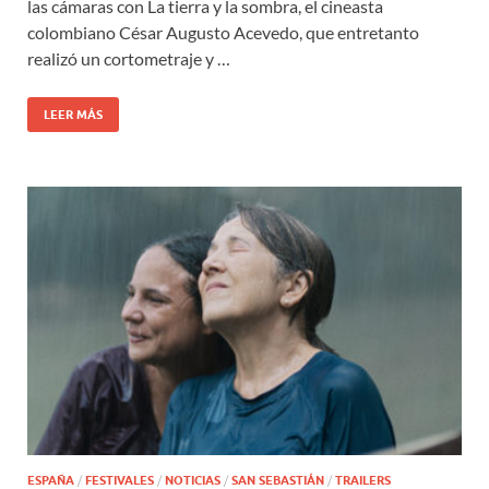
las cámaras con La tierra y la sombra, el cineasta
colombiano César Augusto Acevedo, que entretanto
realizó un cortometraje y …
LEER MÁS
ESPAÑA
/
FESTIVALES
/
NOTICIAS
/
SAN SEBASTIÁN
/
TRAILERS