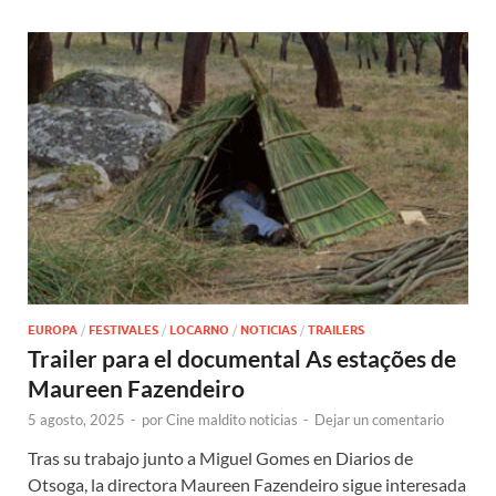
EUROPA
/
FESTIVALES
/
LOCARNO
/
NOTICIAS
/
TRAILERS
Trailer para el documental As estações de
Maureen Fazendeiro
5 agosto, 2025
-
por
Cine maldito noticias
-
Dejar un comentario
Tras su trabajo junto a Miguel Gomes en Diarios de
Otsoga, la directora Maureen Fazendeiro sigue interesada