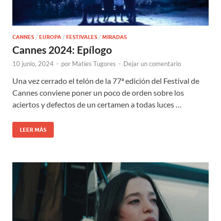
CANNES
/
EUROPA
/
FESTIVALES
/
MIRADAS
Cannes 2024: Epílogo
10 junio, 2024
-
por
Maties Tugores
-
Dejar un comentario
Una vez cerrado el telón de la 77ª edición del Festival de
Cannes conviene poner un poco de orden sobre los
aciertos y defectos de un certamen a todas luces …
LEER MÁS