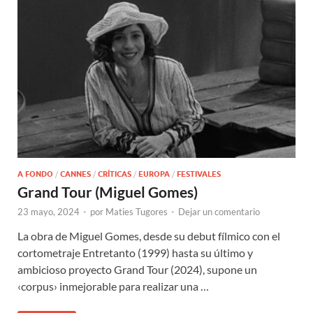
A FONDO
/
CANNES
/
CRÍTICAS
/
EUROPA
/
FESTIVALES
Grand Tour (Miguel Gomes)
23 mayo, 2024
-
por
Maties Tugores
-
Dejar un comentario
La obra de Miguel Gomes, desde su debut fílmico con el
cortometraje Entretanto (1999) hasta su último y
ambicioso proyecto Grand Tour (2024), supone un
‹corpus› inmejorable para realizar una …