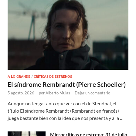
A LO GRANDE
/
CRÍTICAS DE ESTRENOS
El síndrome Rembrandt (Pierre Schoeller)
5 agosto, 2026
-
por
Alberto Mulas
-
Dejar un comentario
Aunque no tenga tanto que ver con el de Stendhal, el
título El síndrome Rembrandt (Rembrandt en francés)
juega bastante bien con la idea que nos presenta y a la …
Microcríticas de estreno: 31 de julio