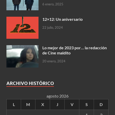
6 enero, 2025
12×12: Un aniversario
22 julio, 2024
Lo mejor de 2023 por… la redacción
de Cine maldito
20 enero, 2024
ARCHIVO HISTÓRICO
agosto 2026
L
M
X
J
V
S
D
1
2