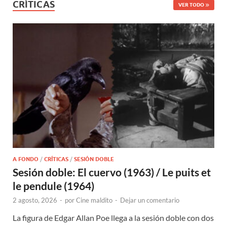
CRÍTICAS
VER TODO
A FONDO
/
CRÍTICAS
/
SESIÓN DOBLE
Sesión doble: El cuervo (1963) / Le puits et
le pendule (1964)
2 agosto, 2026
-
por
Cine maldito
-
Dejar un comentario
La figura de Edgar Allan Poe llega a la sesión doble con dos