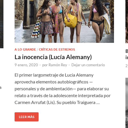
A LO GRANDE
/
CRÍTICAS DE ESTRENOS
B
La inocencia (Lucía Alemany)
i
9 enero, 2020
-
por
Ramón Rey
-
Dejar un comentario
2
El primer largometraje de Lucía Alemany
aprovecha elementos autobiográficos —
a
personales y de ambientación— para elaborar su
relato a través de la adolescente interpretada por
Carmen Arrufat (Lis). Su pueblo Traiguera …
LEER MÁS