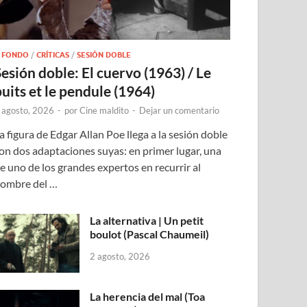
 FONDO
/
CRÍTICAS
/
SESIÓN DOBLE
Sesión doble: El cuervo (1963) / Le
puits et le pendule (1964)
 agosto, 2026
-
por
Cine maldito
-
Dejar un comentario
a figura de Edgar Allan Poe llega a la sesión doble
on dos adaptaciones suyas: en primer lugar, una
e uno de los grandes expertos en recurrir al
ombre del …
La alternativa | Un petit
boulot (Pascal Chaumeil)
2 agosto, 2026
La herencia del mal (Toa