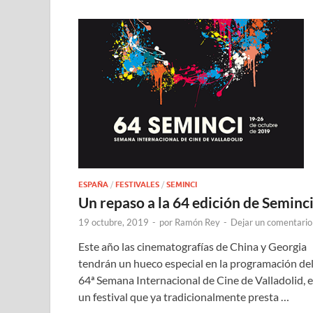
ESPAÑA
/
FESTIVALES
/
SEMINCI
Un repaso a la 64 edición de Seminc
19 octubre, 2019
-
por
Ramón Rey
-
Dejar un comentario
Este año las cinematografías de China y Georgia
tendrán un hueco especial en la programación de
64ª Semana Internacional de Cine de Valladolid, 
un festival que ya tradicionalmente presta …