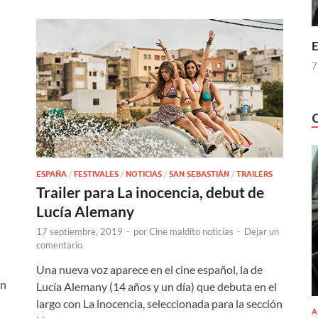
E
7
ESPAÑA
/
FESTIVALES
/
NOTICIAS
/
SAN SEBASTIÁN
/
TRAILERS
Trailer para La inocencia, debut de
i
Lucía Alemany
17 septiembre, 2019
-
por
Cine maldito noticias
-
Dejar un
comentario
l
Una nueva voz aparece en el cine español, la de
en
Lucía Alemany (14 años y un día) que debuta en el
largo con La inocencia, seleccionada para la sección
A