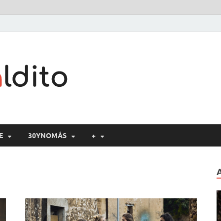
Cine maldito
E
30YNOMÁS
+