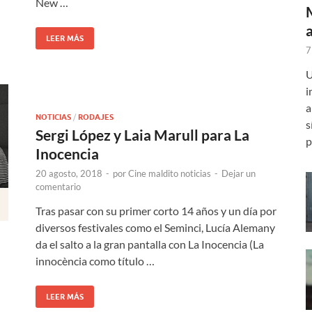
New …
LEER MÁS
7
U
i
a
NOTICIAS
/
RODAJES
s
Sergi López y Laia Marull para La
p
Inocencia
20 agosto, 2018
-
por
Cine maldito noticias
-
Dejar un
comentario
Tras pasar con su primer corto 14 años y un día por
diversos festivales como el Seminci, Lucía Alemany
da el salto a la gran pantalla con La Inocencia (La
innocència como título …
LEER MÁS