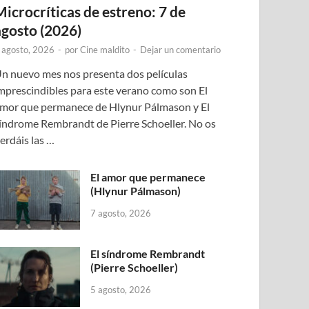
Microcríticas de estreno: 7 de
agosto (2026)
 agosto, 2026
-
por
Cine maldito
-
Dejar un comentario
n nuevo mes nos presenta dos películas
mprescindibles para este verano como son El
mor que permanece de Hlynur Pálmason y El
índrome Rembrandt de Pierre Schoeller. No os
erdáis las …
El amor que permanece
(Hlynur Pálmason)
7 agosto, 2026
El síndrome Rembrandt
(Pierre Schoeller)
5 agosto, 2026