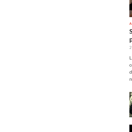
A
2
L
c
d
n