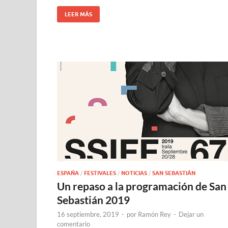
LEER MÁS
ESPAÑA
/
FESTIVALES
/
NOTICIAS
/
SAN SEBASTIÁN
Un repaso a la programación de San
Sebastián 2019
16 septiembre, 2019
-
por
Ramón Rey
-
Dejar un
comentario