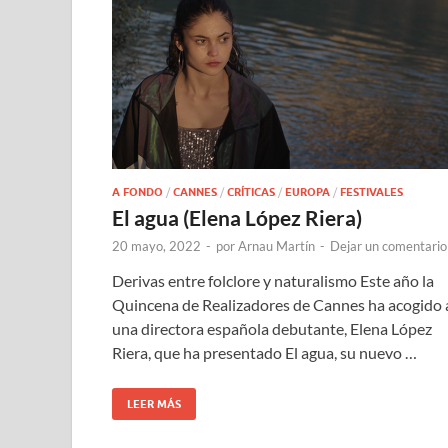
A FONDO
/
CANNES
/
CRÍTICAS
/
EUROPA
/
FESTIVALES
El agua (Elena López Riera)
20 mayo, 2022
-
por
Arnau Martín
-
Dejar un comentario
Derivas entre folclore y naturalismo Este año la
Quincena de Realizadores de Cannes ha acogido 
una directora española debutante, Elena López
Riera, que ha presentado El agua, su nuevo …
LEER MÁS