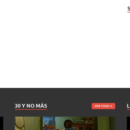
30 Y NO MÁS
L
VER TODO