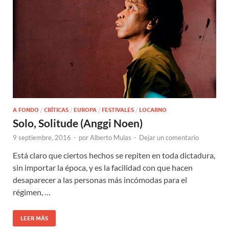
A FONDO
/
CRÍTICAS
/
EUROPA
/
FESTIVALES
/
LOCARNO
Solo, Solitude (Anggi Noen)
9 septiembre, 2016
-
por
Alberto Mulas
-
Dejar un comentario
Está claro que ciertos hechos se repiten en toda dictadura,
sin importar la época, y es la facilidad con que hacen
desaparecer a las personas más incómodas para el
régimen, …
LEER MÁS