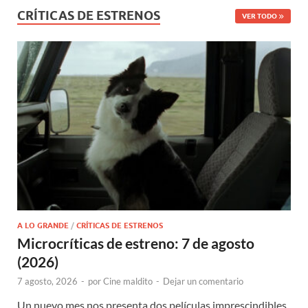
CRÍTICAS DE ESTRENOS
VER TODO
A LO GRANDE
/
CRÍTICAS DE ESTRENOS
Microcríticas de estreno: 7 de agosto
(2026)
7 agosto, 2026
-
por
Cine maldito
-
Dejar un comentario
Un nuevo mes nos presenta dos películas imprescindibles