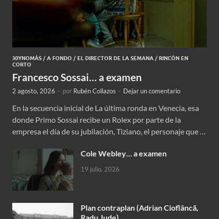
30YNOMÁS
/
A FONDO
/
EL DIRECTOR DE LA SEMANA
/
RINCÓN EN
CORTO
Francesco Sossai… a examen
2 agosto, 2026
-
por
Rubén Collazos
-
Dejar un comentario
En la secuencia inicial de La última ronda en Venecia, esa
donde Primo Sossai recibe un Rolex por parte de la
empresa el día de su jubilación, Tiziano, el personaje que …
Cole Webley… a examen
19 julio, 2026
Plan contraplan (Adrian Cioflâncã,
Radu Jude)