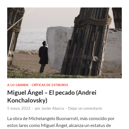
A LO GRANDE
/
CRÍTICAS DE ESTRENOS
Miguel Ángel – El pecado (Andrei
Konchalovsky)
5 mayo, 2022
-
por
Javier Abarca
-
Dejar un comentario
La obra de Michelangelo Buonarroti, más conocido por
estos lares como Miguel Ángel, alcanza un estatus de