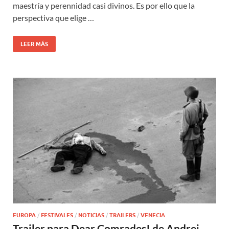
maestría y perennidad casi divinos. Es por ello que la
perspectiva que elige …
LEER MÁS
EUROPA
/
FESTIVALES
/
NOTICIAS
/
TRAILERS
/
VENECIA
Trailer para Dear Comrades! de Andrei