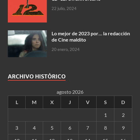
22 julio, 2024
Lo mejor de 2023 por… la redacción
de Cine maldito
20 enero, 2024
ARCHIVO HISTÓRICO
agosto 2026
L
M
X
J
V
S
D
1
2
3
4
5
6
7
8
9