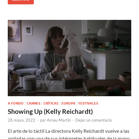
A FONDO
/
CANNES
/
CRÍTICAS
/
EUROPA
/
FESTIVALES
Showing Up (Kelly Reichardt)
28 mayo, 2022
-
por
Arnau Martín
-
Dejar un comentario
El arte de lo táctil La directora Kelly Reichardt vuelve a las
andadas con una de sus intérpretes habituales de la mano,