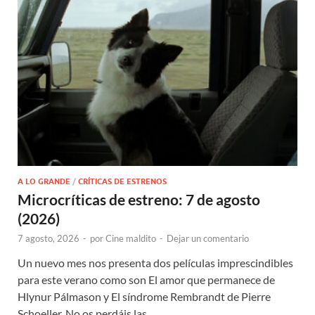
A LO GRANDE
/
CRÍTICAS DE ESTRENOS
Microcríticas de estreno: 7 de agosto
(2026)
7 agosto, 2026
-
por
Cine maldito
-
Dejar un comentario
Un nuevo mes nos presenta dos películas imprescindibles
para este verano como son El amor que permanece de
Hlynur Pálmason y El síndrome Rembrandt de Pierre
Schoeller. No os perdáis las …