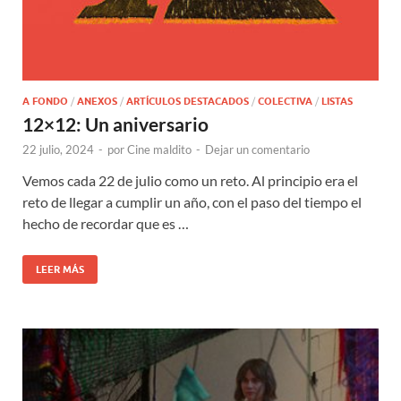
A FONDO
/
ANEXOS
/
ARTÍCULOS DESTACADOS
/
COLECTIVA
/
LISTAS
12×12: Un aniversario
22 julio, 2024
-
por
Cine maldito
-
Dejar un comentario
Vemos cada 22 de julio como un reto. Al principio era el
reto de llegar a cumplir un año, con el paso del tiempo el
hecho de recordar que es …
LEER MÁS