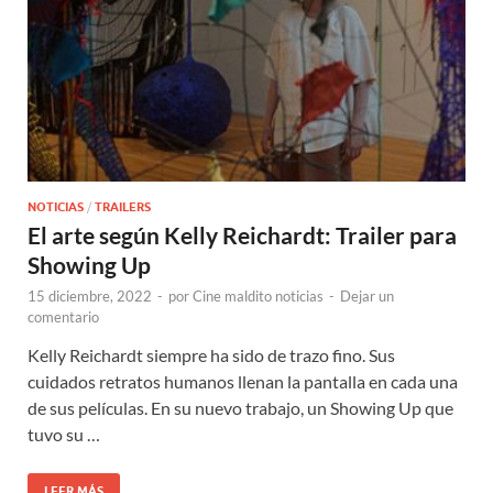
NOTICIAS
/
TRAILERS
El arte según Kelly Reichardt: Trailer para
Showing Up
15 diciembre, 2022
-
por
Cine maldito noticias
-
Dejar un
comentario
Kelly Reichardt siempre ha sido de trazo fino. Sus
cuidados retratos humanos llenan la pantalla en cada una
de sus películas. En su nuevo trabajo, un Showing Up que
tuvo su …
LEER MÁS