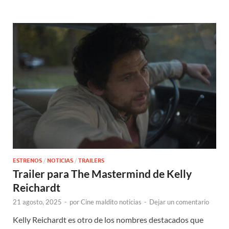
ESTRENOS
/
NOTICIAS
/
TRAILERS
Trailer para The Mastermind de Kelly
Reichardt
21 agosto, 2025
-
por
Cine maldito noticias
-
Dejar un comentario
Kelly Reichardt es otro de los nombres destacados que