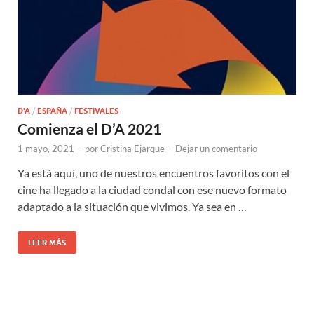
D'A
/
ESPAÑA
/
FESTIVALES
Comienza el D’A 2021
1 mayo, 2021
-
por
Cristina Ejarque
-
Dejar un comentario
Ya está aquí, uno de nuestros encuentros favoritos con el
cine ha llegado a la ciudad condal con ese nuevo formato
adaptado a la situación que vivimos. Ya sea en …
LEER MÁS