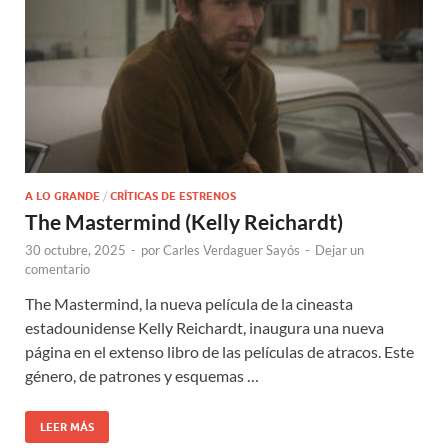
A LO GRANDE
/
CRÍTICAS DE ESTRENOS
The Mastermind (Kelly Reichardt)
30 octubre, 2025
-
por
Carles Verdaguer Sayós
-
Dejar un
comentario
The Mastermind, la nueva película de la cineasta
estadounidense Kelly Reichardt, inaugura una nueva
página en el extenso libro de las películas de atracos. Este
género, de patrones y esquemas …
LEER MÁS