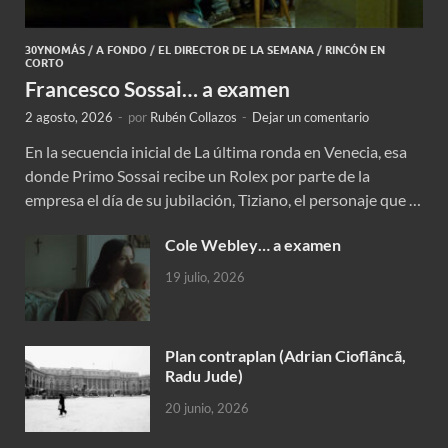
30YNOMÁS
/
A FONDO
/
EL DIRECTOR DE LA SEMANA
/
RINCÓN EN
CORTO
Francesco Sossai… a examen
2 agosto, 2026
-
por
Rubén Collazos
-
Dejar un comentario
En la secuencia inicial de La última ronda en Venecia, esa
donde Primo Sossai recibe un Rolex por parte de la
empresa el día de su jubilación, Tiziano, el personaje que …
Cole Webley… a examen
19 julio, 2026
Plan contraplan (Adrian Cioflâncã,
Radu Jude)
20 junio, 2026