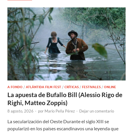
A FONDO
/
ATLÁNTIDA FILM FEST
/
CRÍTICAS
/
FESTIVALES
/
ONLINE
La apuesta de Bufallo Bill (Alessio Rigo de
Righi, Matteo Zoppis)
8 agosto, 2026
-
por
Mario Peña Pérez
-
Dejar un comentario
La secularización del Oeste Durante el siglo XIII se
popularizó en los países escandinavos una leyenda que