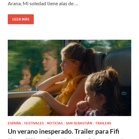
Arana, Mi soledad tiene alas de …
LEER MÁS
ESPAÑA
/
FESTIVALES
/
NOTICIAS
/
SAN SEBASTIÁN
/
TRAILERS
Un verano inesperado. Trailer para Fifi