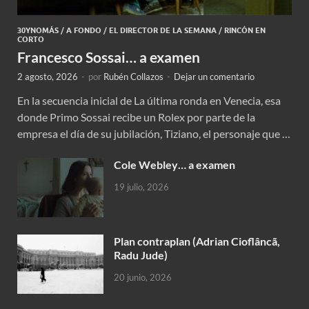
30YNOMÁS
/
A FONDO
/
EL DIRECTOR DE LA SEMANA
/
RINCÓN EN
CORTO
Francesco Sossai… a examen
2 agosto, 2026
-
por
Rubén Collazos
-
Dejar un comentario
En la secuencia inicial de La última ronda en Venecia, esa
donde Primo Sossai recibe un Rolex por parte de la
empresa el día de su jubilación, Tiziano, el personaje que …
Cole Webley… a examen
19 julio, 2026
Plan contraplan (Adrian Cioflâncã,
Radu Jude)
20 junio, 2026