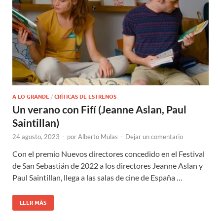
A LO GRANDE
/
CRÍTICAS DE ESTRENOS
Un verano con Fifí (Jeanne Aslan, Paul
Saintillan)
24 agosto, 2023
-
por
Alberto Mulas
-
Dejar un comentario
Con el premio Nuevos directores concedido en el Festival
de San Sebastián de 2022 a los directores Jeanne Aslan y
Paul Saintillan, llega a las salas de cine de España …
LEER MÁS