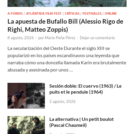
A FONDO
/
ATLÁNTIDA FILM FEST
/
CRÍTICAS
/
FESTIVALES
/
ONLINE
La apuesta de Bufallo Bill (Alessio Rigo de
Righi, Matteo Zoppis)
8 agosto, 2026
-
por
Mario Peña Pérez
-
Dejar un comentario
La secularización del Oeste Durante el siglo XIII se
popularizó en los países escandinavos una leyenda que
narraba cómo una doncella llamada Karin era brutalmente
abusada y asesinada por unos …
Sesión doble: El cuervo (1963) / Le
puits et le pendule (1964)
2 agosto, 2026
La alternativa | Un petit boulot
(Pascal Chaumeil)