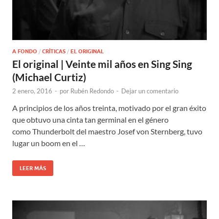
A FONDO
/
CRÍTICAS
/
EL ORIGINAL
El original | Veinte mil años en Sing Sing
(Michael Curtiz)
2 enero, 2016
-
por
Rubén Redondo
-
Dejar un comentario
A principios de los años treinta, motivado por el gran éxito
que obtuvo una cinta tan germinal en el género
como Thunderbolt del maestro Josef von Sternberg, tuvo
lugar un boom en el …
LEER MÁS