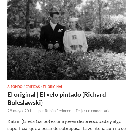
A FONDO
/
CRÍTICAS
/
EL ORIGINAL
El original | El velo pintado (Richard
Boleslawski)
29 mayo, 2014
-
por
Rubén Redondo
-
Dejar un comentario
Katrin (Greta Garbo) es una joven despreocupada y algo
superficial que a pesar de sobrepasar la veintena aún no se