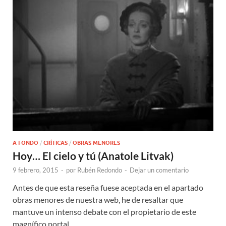
A FONDO
/
CRÍTICAS
/
OBRAS MENORES
Hoy… El cielo y tú (Anatole Litvak)
9 febrero, 2015
-
por
Rubén Redondo
-
Dejar un comentario
Antes de que esta reseña fuese aceptada en el apartado
obras menores de nuestra web, he de resaltar que
mantuve un intenso debate con el propietario de este
magnífico portal …