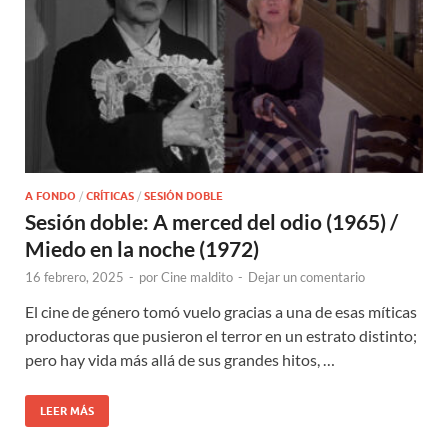
A FONDO
/
CRÍTICAS
/
SESIÓN DOBLE
Sesión doble: A merced del odio (1965) /
Miedo en la noche (1972)
16 febrero, 2025
-
por
Cine maldito
-
Dejar un comentario
El cine de género tomó vuelo gracias a una de esas míticas
productoras que pusieron el terror en un estrato distinto;
pero hay vida más allá de sus grandes hitos, …
LEER MÁS