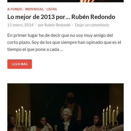
A FONDO
/
INDIVIDUAL
/
LISTAS
Lo mejor de 2013 por… Rubén Redondo
15 enero, 2014
-
por
Rubén Redondo
-
Dejar un comentario
En primer lugar he de decir que no soy muy amigo del
corto plazo. Soy de los que siempre han opinado que es el
tiempo el que pone a cada …
LEER MÁS