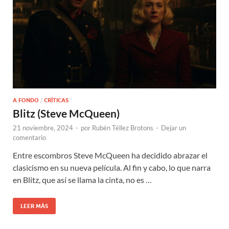
A FONDO
/
CRÍTICAS
Blitz (Steve McQueen)
21 noviembre, 2024
-
por
Rubén Téllez Brotons
-
Dejar un
comentario
Entre escombros Steve McQueen ha decidido abrazar el
clasicismo en su nueva película. Al fin y cabo, lo que narra
en Blitz, que así se llama la cinta, no es …
LEER MÁS