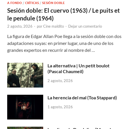
A FONDO
/
CRÍTICAS
/
SESIÓN DOBLE
Sesión doble: El cuervo (1963) / Le puits et
le pendule (1964)
2 agosto, 2026
-
por
Cine maldito
-
Dejar un comentario
La figura de Edgar Allan Poe llega a la sesión doble con dos
adaptaciones suyas: en primer lugar, una de uno de los
grandes expertos en recurrir al nombre del …
La alternativa | Un petit boulot
(Pascal Chaumeil)
2 agosto, 2026
La herencia del mal (Toa Stappard)
1 agosto, 2026