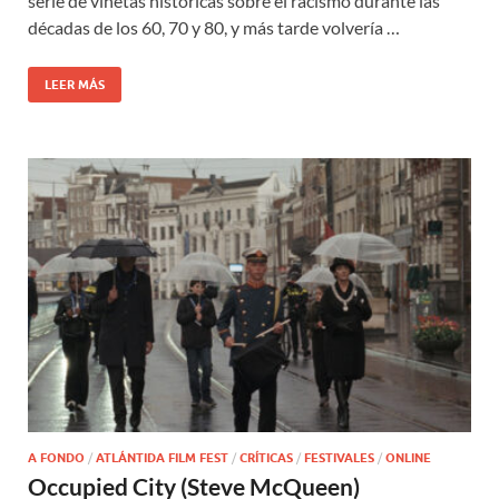
serie de viñetas históricas sobre el racismo durante las
décadas de los 60, 70 y 80, y más tarde volvería …
LEER MÁS
A FONDO
/
ATLÁNTIDA FILM FEST
/
CRÍTICAS
/
FESTIVALES
/
ONLINE
Occupied City (Steve McQueen)