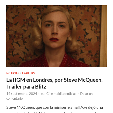
NOTICIAS
/
TRAILERS
La IIGM en Londres, por Steve McQueen.
Trailer para Blitz
19 septiembre, 2024
-
por
Cine maldito noticias
-
Dejar un
comentario
Steve McQueen, que con la miniserie Small Axe dejó una