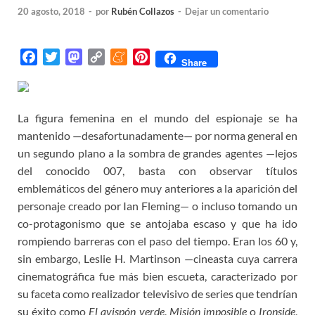
20 agosto, 2018
-
por
Rubén Collazos
-
Dejar un comentario
F
T
M
C
M
P
Share
a
w
a
o
e
i
c
i
s
p
n
n
e
t
t
y
e
t
La figura femenina en el mundo del espionaje se ha
b
t
o
L
a
e
mantenido —desafortunadamente— por norma general en
o
e
d
i
m
r
un segundo plano a la sombra de grandes agentes —lejos
o
r
o
n
e
e
del conocido 007, basta con observar títulos
k
n
k
s
emblemáticos del género muy anteriores a la aparición del
t
personaje creado por Ian Fleming— o incluso tomando un
co-protagonismo que se antojaba escaso y que ha ido
rompiendo barreras con el paso del tiempo. Eran los 60 y,
sin embargo, Leslie H. Martinson —cineasta cuya carrera
cinematográfica fue más bien escueta, caracterizado por
su faceta como realizador televisivo de series que tendrían
su éxito como
El avispón verde
,
Misión imposible
o
Ironside
,