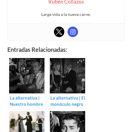
Rubén Collazos
Larga vida a la nueva carne.
Entradas Relacionadas:
La alternativa |
La alternativa | El
Nuestro hombre
monóculo negro
en la Habana
(Georges
(Carol Reed)
Lautner)