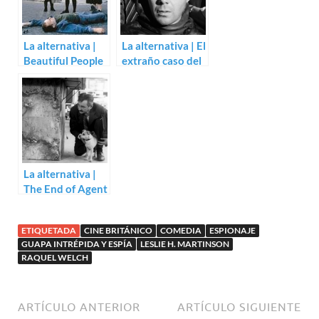
La alternativa |
La alternativa | El
Beautiful People
extraño caso del
(Jasmin Dizdar)
doctor Longman
(Basil Dearden)
La alternativa |
The End of Agent
W4C (Václav
Vorlícek)
ETIQUETADA
CINE BRITÁNICO
COMEDIA
ESPIONAJE
GUAPA INTRÉPIDA Y ESPÍA
LESLIE H. MARTINSON
RAQUEL WELCH
ARTÍCULO ANTERIOR
ARTÍCULO SIGUIENTE