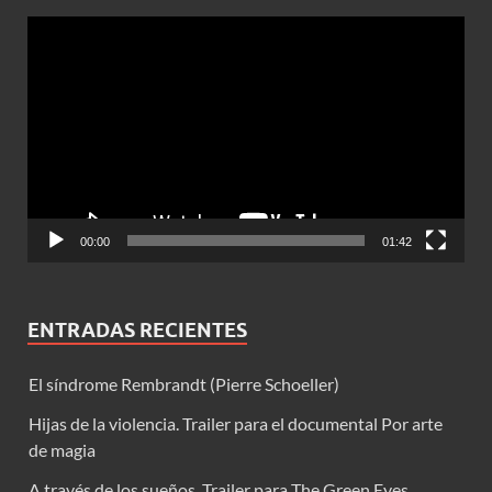
Reproductor
de
vídeo
00:00
01:42
ENTRADAS RECIENTES
El síndrome Rembrandt (Pierre Schoeller)
Hijas de la violencia. Trailer para el documental Por arte
de magia
A través de los sueños. Trailer para The Green Eyes