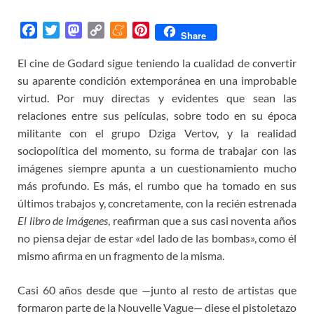
F
T
M
C
M
P
Share
a
w
a
o
e
i
El cine de Godard sigue teniendo la cualidad de convertir
c
i
s
p
n
n
su aparente condición extemporánea en una improbable
e
t
t
y
e
t
b
t
o
L
a
e
virtud. Por muy directas y evidentes que sean las
o
e
d
i
m
r
relaciones entre sus películas, sobre todo en su época
o
r
o
n
e
e
militante con el grupo Dziga Vertov, y la realidad
k
n
k
s
sociopolítica del momento, su forma de trabajar con las
t
imágenes siempre apunta a un cuestionamiento mucho
más profundo. Es más, el rumbo que ha tomado en sus
últimos trabajos y, concretamente, con la recién estrenada
El libro de imágenes
, reafirman que a sus casi noventa años
no piensa dejar de estar «del lado de las bombas», como él
mismo afirma en un fragmento de la misma.
Casi 60 años desde que —junto al resto de artistas que
formaron parte de la Nouvelle Vague— diese el pistoletazo