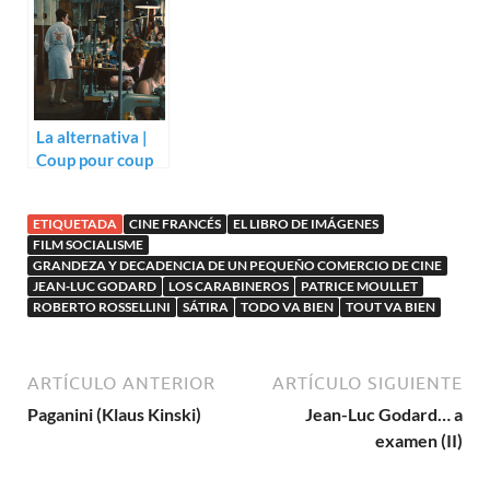
La alternativa |
Coup pour coup
(Marin Karmitz)
ETIQUETADA
CINE FRANCÉS
EL LIBRO DE IMÁGENES
FILM SOCIALISME
GRANDEZA Y DECADENCIA DE UN PEQUEÑO COMERCIO DE CINE
JEAN-LUC GODARD
LOS CARABINEROS
PATRICE MOULLET
ROBERTO ROSSELLINI
SÁTIRA
TODO VA BIEN
TOUT VA BIEN
ARTÍCULO ANTERIOR
ARTÍCULO SIGUIENTE
Paganini (Klaus Kinski)
Jean-Luc Godard… a
examen (II)