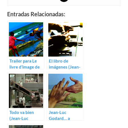
Entradas Relacionadas:
Trailer para Le
El libro de
livre d’image de
imágenes (Jean-
Jean-Luc Godard
Luc Godard)
Todo va bien
Jean-Luc
(Jean-Luc
Godard… a
Godard)
examen (II)