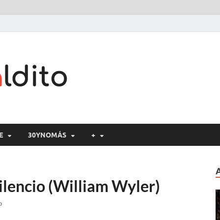
Cine maldito
E
30YNOMÁS
+
ilencio (William Wyler)
o