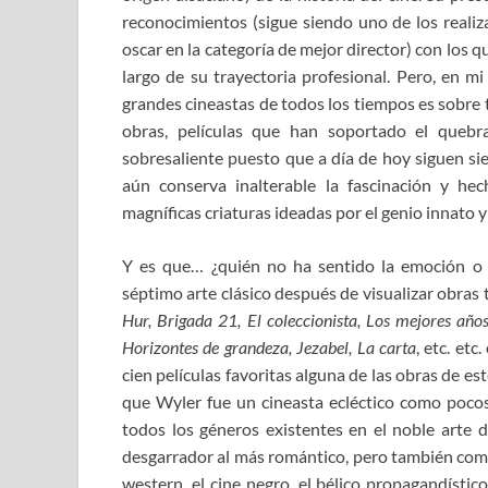
reconocimientos (sigue siendo uno de los real
oscar en la categoría de mejor director) con los 
largo de su trayectoria profesional. Pero, en m
grandes cineastas de todos los tiempos es sobre
obras, películas que han soportado el quebr
sobresaliente puesto que a día de hoy siguen sie
aún conserva inalterable la fascinación y he
magníficas criaturas ideadas por el genio innato y
Y es que… ¿quién no ha sentido la emoción o la
séptimo arte clásico después de visualizar obra
Hur, Brigada 21, El coleccionista, Los mejores año
Horizontes de grandeza, Jezabel, La carta
, etc. et
cien películas favoritas alguna de las obras de es
que Wyler fue un cineasta ecléctico como pocos 
todos los géneros existentes en el noble arte 
desgarrador al más romántico, pero también comed
western, el cine negro, el bélico propagandístico