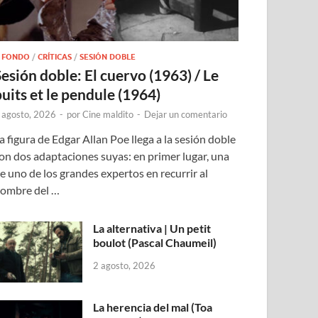
 FONDO
/
CRÍTICAS
/
SESIÓN DOBLE
Sesión doble: El cuervo (1963) / Le
puits et le pendule (1964)
 agosto, 2026
-
por
Cine maldito
-
Dejar un comentario
a figura de Edgar Allan Poe llega a la sesión doble
on dos adaptaciones suyas: en primer lugar, una
e uno de los grandes expertos en recurrir al
ombre del …
La alternativa | Un petit
boulot (Pascal Chaumeil)
2 agosto, 2026
La herencia del mal (Toa