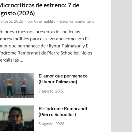
Microcríticas de estreno: 7 de
agosto (2026)
 agosto, 2026
-
por
Cine maldito
-
Dejar un comentario
n nuevo mes nos presenta dos películas
mprescindibles para este verano como son El
mor que permanece de Hlynur Pálmason y El
índrome Rembrandt de Pierre Schoeller. No os
erdáis las …
El amor que permanece
(Hlynur Pálmason)
7 agosto, 2026
El síndrome Rembrandt
(Pierre Schoeller)
5 agosto, 2026