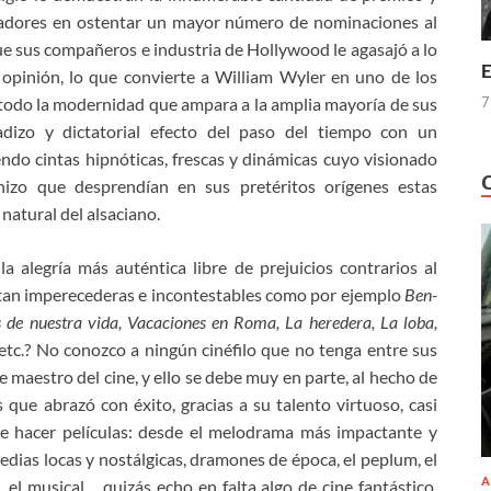
izadores en ostentar un mayor número de nominaciones al
que sus compañeros e industria de Hollywood le agasajó a lo
E
i opinión, lo que convierte a William Wyler en uno de los
7
 todo la modernidad que ampara a la amplia mayoría de sus
adizo y dictatorial efecto del paso del tiempo con un
ndo cintas hipnóticas, frescas y dinámicas cuyo visionado
chizo que desprendían en sus pretéritos orígenes estas
 natural del alsaciano.
 alegría más auténtica libre de prejuicios contrarios al
s tan imperecederas e incontestables como por ejemplo
Ben-
s de nuestra vida, Vacaciones en Roma, La heredera, La loba,
c. etc.? No conozco a ningún cinéfilo que no tenga entre sus
te maestro del cine, y ello se debe muy en parte, al hecho de
que abrazó con éxito, gracias a su talento virtuoso, casi
de hacer películas: desde el melodrama más impactante y
ias locas y nostálgicas, dramones de época, el peplum, el
A
, el musical… quizás echo en falta algo de cine fantástico,