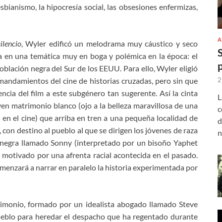
sbianismo, la hipocresía social, las obsesiones enfermizas,
A
ilencio
, Wyler edificó un melodrama muy cáustico y seco
 en una temática muy en boga y polémica en la época: el
población negra del Sur de los EEUU. Para ello, Wyler eligió
2
mandamientos del cine de historias cruzadas, pero sin que
ncia del film a este subgénero tan sugerente. Así la cinta
L
en matrimonio blanco (ojo a la belleza maravillosa de una
c
en el cine) que arriba en tren a una pequeña localidad de
d
con destino al pueblo al que se dirigen los jóvenes de raza
n
 negra llamado Sonny (interpretado por un bisoño Yaphet
 motivado por una afrenta racial acontecida en el pasado.
comenzará a narrar en paralelo la historia experimentada por
rimonio, formado por un idealista abogado llamado Steve
ueblo para heredar el despacho que ha regentado durante