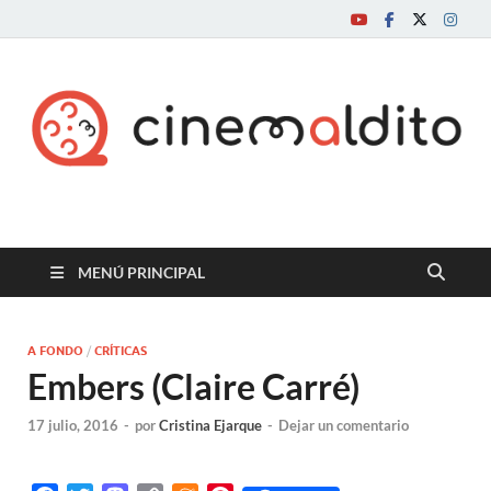
Cine maldito
MENÚ PRINCIPAL
A FONDO
/
CRÍTICAS
Embers (Claire Carré)
17 julio, 2016
-
por
Cristina Ejarque
-
Dejar un comentario