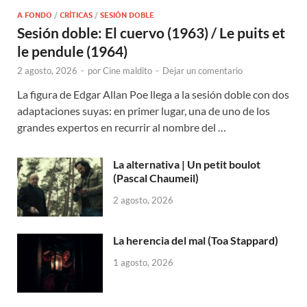
A FONDO
/
CRÍTICAS
/
SESIÓN DOBLE
Sesión doble: El cuervo (1963) / Le puits et
le pendule (1964)
2 agosto, 2026
-
por
Cine maldito
-
Dejar un comentario
La figura de Edgar Allan Poe llega a la sesión doble con dos
adaptaciones suyas: en primer lugar, una de uno de los
grandes expertos en recurrir al nombre del …
La alternativa | Un petit boulot
(Pascal Chaumeil)
2 agosto, 2026
La herencia del mal (Toa Stappard)
1 agosto, 2026