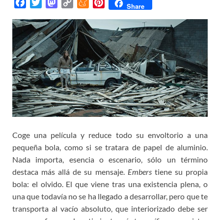
F
T
M
C
M
P
Share
a
w
a
o
e
i
c
i
s
p
n
n
e
t
t
y
e
t
b
t
o
L
a
e
o
e
d
i
m
r
o
r
o
n
e
e
k
n
k
s
t
Coge una película y reduce todo su envoltorio a una
pequeña bola, como si se tratara de papel de aluminio.
Nada importa, esencia o escenario, sólo un término
destaca más allá de su mensaje.
Embers
tiene su propia
bola: el olvido. El que viene tras una existencia plena, o
una que todavía no se ha llegado a desarrollar, pero que te
transporta al vacío absoluto, que interiorizado debe ser