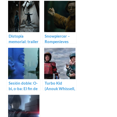
Distopía
Snowpiercer –
memorial: trailer
Rompenieves
para Embers
(Bong Joon-Ho)
Sesión doble: O-
Turbo Kid
bi, o-ba: El fin de
(Anouk Whissell,
la civilización
Yoann-Karl
(1985) / 2019,
Whissell,
tras la caída de
François Simard)
Nueva York
(1983)