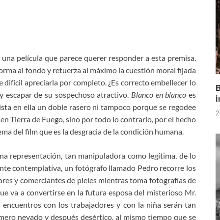
 una película que parece querer responder a esta premisa.
rma al fondo y retuerza al máximo la cuestión moral fijada
e difícil apreciarla por completo. ¿Es correcto embellecer lo
B
a y escapar de su sospechoso atractivo.
Blanco en blanco
es
i
xista en ella un doble rasero ni tampoco porque se regodee
2
en Tierra de Fuego, sino por todo lo contrario, por el hecho
tema del film que es la desgracia de la condición humana.
na representación, tan manipuladora como legítima, de lo
nte contemplativa, un fotógrafo llamado Pedro recorre los
res y comerciantes de pieles mientras toma fotografías de
ue va a convertirse en la futura esposa del misterioso Mr.
encuentros con los trabajadores y con la niña serán tan
rimero nevado y después desértico, al mismo tiempo que se