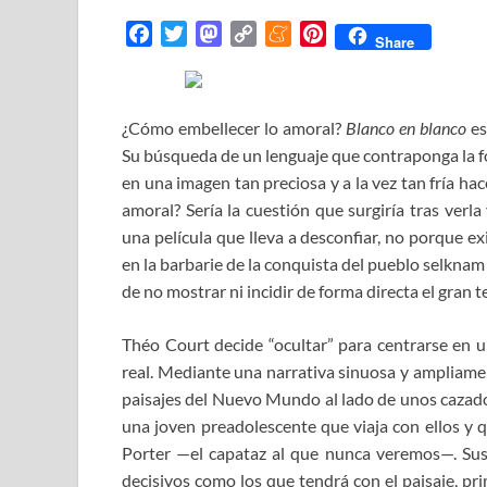
F
T
M
C
M
P
Share
a
w
a
o
e
i
c
i
s
p
n
n
e
t
t
y
e
t
¿Cómo embellecer lo amoral?
Blanco en blanco
es
b
t
o
L
a
e
Su búsqueda de un lenguaje que contraponga la fo
o
e
d
i
m
r
en una imagen tan preciosa y a la vez tan fría hac
o
r
o
n
e
e
amoral? Sería la cuestión que surgiría tras verl
k
n
k
s
una película que lleva a desconfiar, no porque e
t
en la barbarie de la conquista del pueblo selknam 
de no mostrar ni incidir de forma directa el gran 
Théo Court decide “ocultar” para centrarse en u
real. Mediante una narrativa sinuosa y ampliame
paisajes del Nuevo Mundo al lado de unos cazado
una joven preadolescente que viaja con ellos y q
Porter —el capataz al que nunca veremos—. Sus 
decisivos como los que tendrá con el paisaje, p