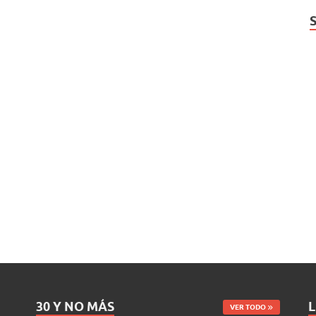
30 Y NO MÁS
L
VER TODO