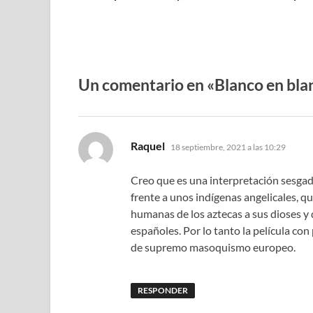
Un comentario en «Blanco en bla
dice:
Raquel
18 septiembre, 2021 a las 10:29
Creo que es una interpretación sesgada
frente a unos indígenas angelicales, q
humanas de los aztecas a sus dioses y d
españoles. Por lo tanto la película co
de supremo masoquismo europeo.
RESPONDER