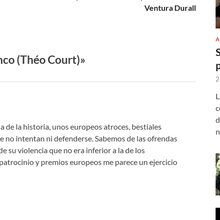
Ventura Durall
A
nco (Théo Court)»
2
L
c
d
 de la historia, unos europeos atroces, bestiales
n
ue no intentan ni defenderse. Sabemos de las ofrendas
e su violencia que no era inferior a la de los
n patrocinio y premios europeos me parece un ejercicio