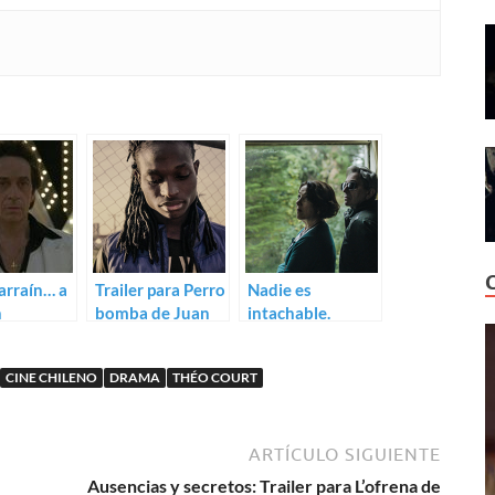
arraín… a
Trailer para Perro
Nadie es
n
bomba de Juan
intachable.
Cáceres
Trailer para
Algunas bestias
CINE CHILENO
DRAMA
THÉO COURT
ARTÍCULO SIGUIENTE
Ausencias y secretos: Trailer para L’ofrena de