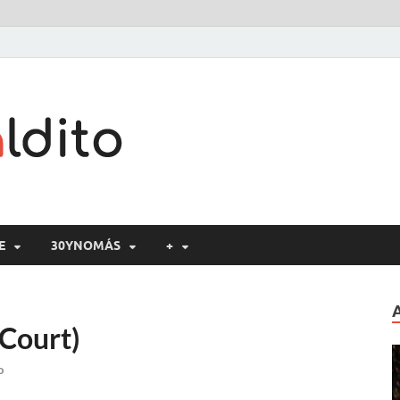
Cine maldito
E
30YNOMÁS
+
 Court)
o