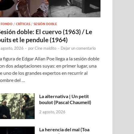
 FONDO
/
CRÍTICAS
/
SESIÓN DOBLE
Sesión doble: El cuervo (1963) / Le
puits et le pendule (1964)
 agosto, 2026
-
por
Cine maldito
-
Dejar un comentario
a figura de Edgar Allan Poe llega a la sesión doble
on dos adaptaciones suyas: en primer lugar, una
e uno de los grandes expertos en recurrir al
ombre del …
La alternativa | Un petit
boulot (Pascal Chaumeil)
2 agosto, 2026
La herencia del mal (Toa