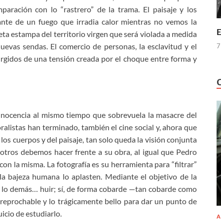
ración con lo “rastrero” de la trama. El paisaje y los
ante de un fuego que irradia calor mientras no vemos la
E
eta estampa del territorio virgen que será violada a medida
uevas sendas. El comercio de personas, la esclavitud y el
7
rgidos de una tensión creada por el choque entre forma y
 inocencia al mismo tiempo que sobrevuela la masacre del
ralistas han terminado, también el cine social y, ahora que
 los cuerpos y del paisaje, tan solo queda la visión conjunta
sotros debemos hacer frente a su obra, al igual que Pedro
on la misma. La fotografía es su herramienta para “filtrar”
 y la bajeza humana lo aplasten. Mediante el objetivo de la
o lo demás… huir; sí, de forma cobarde —tan cobarde como
eprochable y lo trágicamente bello para dar un punto de
icio de estudiarlo.
A