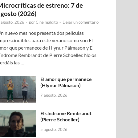
Microcríticas de estreno: 7 de
agosto (2026)
 agosto, 2026
-
por
Cine maldito
-
Dejar un comentario
n nuevo mes nos presenta dos películas
mprescindibles para este verano como son El
mor que permanece de Hlynur Pálmason y El
índrome Rembrandt de Pierre Schoeller. No os
erdáis las …
El amor que permanece
(Hlynur Pálmason)
7 agosto, 2026
El síndrome Rembrandt
(Pierre Schoeller)
5 agosto, 2026