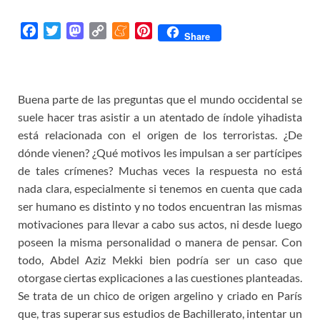
F
T
M
C
M
P
Share
a
w
a
o
e
i
c
i
s
p
n
n
e
t
t
y
e
t
Buena parte de las preguntas que el mundo occidental se
b
t
o
L
a
e
o
e
d
i
m
r
suele hacer tras asistir a un atentado de índole yihadista
o
r
o
n
e
e
está relacionada con el origen de los terroristas. ¿De
k
n
k
s
dónde vienen? ¿Qué motivos les impulsan a ser partícipes
t
de tales crímenes? Muchas veces la respuesta no está
nada clara, especialmente si tenemos en cuenta que cada
ser humano es distinto y no todos encuentran las mismas
motivaciones para llevar a cabo sus actos, ni desde luego
poseen la misma personalidad o manera de pensar. Con
todo, Abdel Aziz Mekki bien podría ser un caso que
otorgase ciertas explicaciones a las cuestiones planteadas.
Se trata de un chico de origen argelino y criado en París
que, tras superar sus estudios de Bachillerato, intentar un