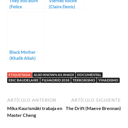
They Still Burn
Viernes noche
(Felice
(Claire Denis)
D’Agostino,
Arturo Lavorato)
Black Mother
(Khalik Allah)
ETIQUETADA
ALSO KNOWN AS JIHADI
DOCUMENTAL
ERIC BAUDELAIRE
FILMADRID 2018
TERRORISMO
YIHADISMO
ARTÍCULO ANTERIOR
ARTÍCULO SIGUIENTE
Mika Kaurismäki trabaja en
The Drift (Maeve Brennan)
Master Cheng