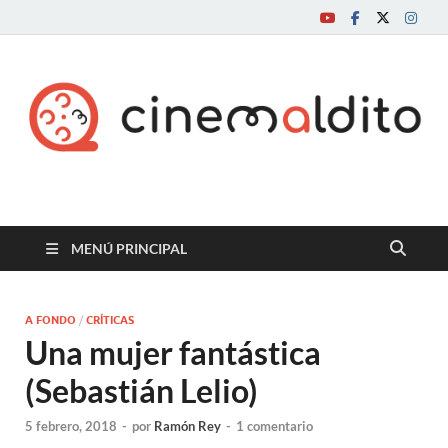
Cine maldito
MENÚ PRINCIPAL
A FONDO
/
CRÍTICAS
Una mujer fantástica
(Sebastián Lelio)
5 febrero, 2018
-
por
Ramón Rey
-
1 comentario