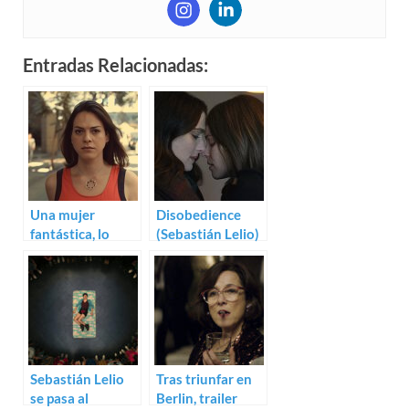
Entradas Relacionadas:
Una mujer
Disobedience
fantástica, lo
(Sebastián Lelio)
nuevo de
Sebastián Lelio
Sebastián Lelio
Tras triunfar en
se pasa al
Berlin, trailer