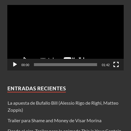
Reproductor
de
vídeo
00:00
01:42
ENTRADAS RECIENTES
La apuesta de Bufallo Bill (Alessio Rigo de Righi, Matteo
Zoppis)
Trailer para Shame and Money de Visar Morina
Desde el aire. Trailer para la animada This is Your Captain