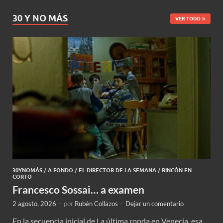
30 Y NO MÁS
VER TODO
30YNOMÁS
/
A FONDO
/
EL DIRECTOR DE LA SEMANA
/
RINCÓN EN
CORTO
Francesco Sossai… a examen
2 agosto, 2026
-
por
Rubén Collazos
-
Dejar un comentario
En la secuencia inicial de La última ronda en Venecia, esa