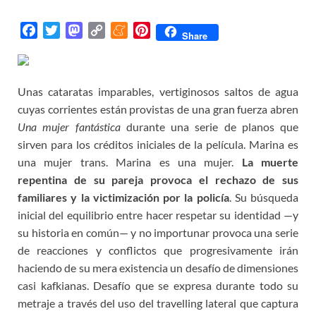
F
T
M
C
M
P
Share
a
w
a
o
e
i
c
i
s
p
n
n
e
t
t
y
e
t
Unas cataratas imparables, vertiginosos saltos de agua
b
t
o
L
a
e
cuyas corrientes están provistas de una gran fuerza abren
o
e
d
i
m
r
Una mujer fantástica
durante una serie de planos que
o
r
o
n
e
e
sirven para los créditos iniciales de la película. Marina es
k
n
k
s
una mujer trans. Marina es una mujer.
La muerte
t
repentina de su pareja provoca el r
echazo
de sus
familiares
y
la
victimización
por
la policía
. Su búsqueda
inicial del equilibrio entre hacer respetar su identidad —y
su historia en común— y no importunar provoca una serie
de reacciones y conflictos que progresivamente irán
haciendo de su mera existencia un desafío de dimensiones
casi kafkianas. Desafío que se expresa durante todo su
metraje a través del uso del travelling lateral que captura