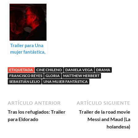
musical. Primer
para Gloria de
trailer para La ola
Sebastián Lelio
Trailer para Una
mujer fantástica,
lo nuevo de
Sebastián Lelio
ETIQUETADA
CINE CHILENO
DANIELA VEGA
DRAMA
FRANCISCO REYES
GLORIA
MATTHEW HERBERT
SEBASTIÁN LELIO
UNA MUJER FANTÁSTICA
ARTÍCULO ANTERIOR
ARTÍCULO SIGUIENTE
Tras los refugiados: Trailer
Trailer de la road movie
para Eldorado
Messi and Maud (La
holandesa)