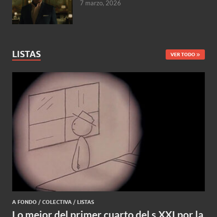
7 marzo, 2026
LISTAS
VER TODO
A FONDO
/
COLECTIVA
/
LISTAS
Lo mejor del primer cuarto del s.XXI por la