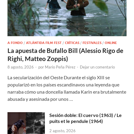
A FONDO
/
ATLÁNTIDA FILM FEST
/
CRÍTICAS
/
FESTIVALES
/
ONLINE
La apuesta de Bufallo Bill (Alessio Rigo de
Righi, Matteo Zoppis)
8 agosto, 2026
-
por
Mario Peña Pérez
-
Dejar un comentario
La secularización del Oeste Durante el siglo XIII se
popularizó en los países escandinavos una leyenda que
narraba cómo una doncella llamada Karin era brutalmente
abusada y asesinada por unos …
Sesión doble: El cuervo (1963) / Le
puits et le pendule (1964)
2 agosto, 2026