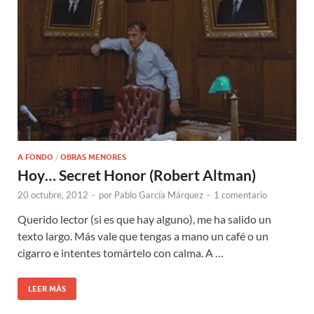
A FONDO
/
OBRAS MENORES
Hoy… Secret Honor (Robert Altman)
20 octubre, 2012
-
por
Pablo García Márquez
-
1 comentario
Querido lector (si es que hay alguno), me ha salido un
texto largo. Más vale que tengas a mano un café o un
cigarro e intentes tomártelo con calma. A …
LEER MÁS