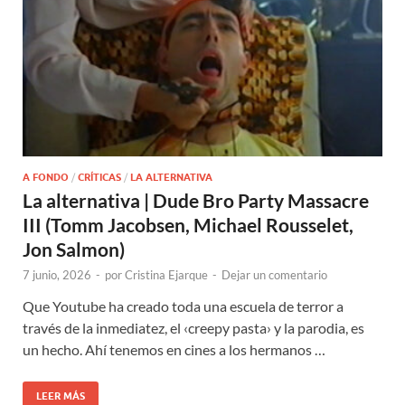
A FONDO
/
CRÍTICAS
/
LA ALTERNATIVA
La alternativa | Dude Bro Party Massacre
III (Tomm Jacobsen, Michael Rousselet,
Jon Salmon)
7 junio, 2026
-
por
Cristina Ejarque
-
Dejar un comentario
Que Youtube ha creado toda una escuela de terror a
través de la inmediatez, el ‹creepy pasta› y la parodia, es
un hecho. Ahí tenemos en cines a los hermanos …
LEER MÁS