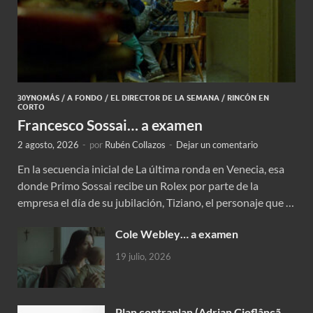
30YNOMÁS
/
A FONDO
/
EL DIRECTOR DE LA SEMANA
/
RINCÓN EN
CORTO
Francesco Sossai… a examen
2 agosto, 2026
-
por
Rubén Collazos
-
Dejar un comentario
En la secuencia inicial de La última ronda en Venecia, esa
donde Primo Sossai recibe un Rolex por parte de la
empresa el día de su jubilación, Tiziano, el personaje que …
Cole Webley… a examen
19 julio, 2026
Plan contraplan (Adrian Cioflâncã,