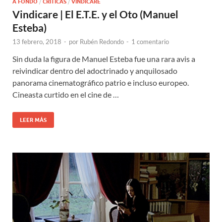
A FONDO
/
CRÍTICAS
/
VINDICARE
Vindicare | El E.T.E. y el Oto (Manuel
Esteba)
13 febrero, 2018
-
por
Rubén Redondo
-
1 comentario
Sin duda la figura de Manuel Esteba fue una rara avis a
reivindicar dentro del adoctrinado y anquilosado
panorama cinematográfico patrio e incluso europeo.
Cineasta curtido en el cine de …
LEER MÁS