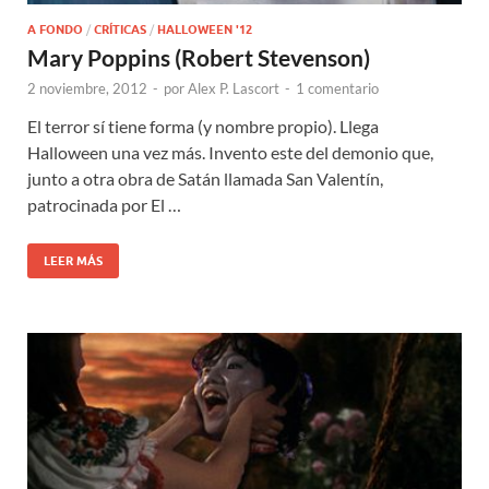
A FONDO
/
CRÍTICAS
/
HALLOWEEN '12
Mary Poppins (Robert Stevenson)
2 noviembre, 2012
-
por
Alex P. Lascort
-
1 comentario
El terror sí tiene forma (y nombre propio). Llega
Halloween una vez más. Invento este del demonio que,
junto a otra obra de Satán llamada San Valentín,
patrocinada por El …
LEER MÁS