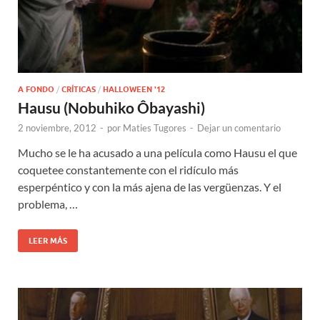
A FONDO
/
CRÍTICAS
/
HALLOWEEN '12
Hausu (Nobuhiko Ôbayashi)
2 noviembre, 2012
-
por
Maties Tugores
-
Dejar un comentario
Mucho se le ha acusado a una película como Hausu el que
coquetee constantemente con el ridículo más
esperpéntico y con la más ajena de las vergüenzas. Y el
problema, …
LEER MÁS