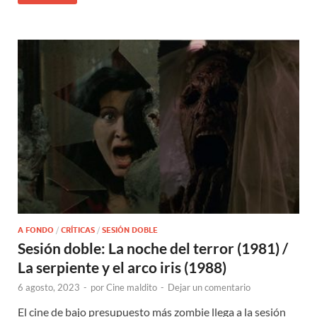
A FONDO
/
CRÍTICAS
/
SESIÓN DOBLE
Sesión doble: La noche del terror (1981) /
La serpiente y el arco iris (1988)
6 agosto, 2023
-
por
Cine maldito
-
Dejar un comentario
El cine de bajo presupuesto más zombie llega a la sesión