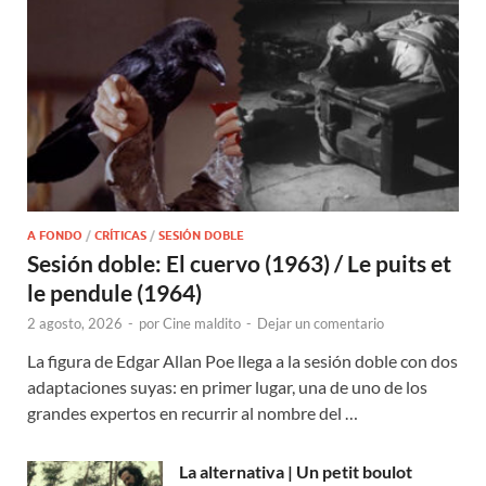
A FONDO
/
CRÍTICAS
/
SESIÓN DOBLE
Sesión doble: El cuervo (1963) / Le puits et
le pendule (1964)
2 agosto, 2026
-
por
Cine maldito
-
Dejar un comentario
La figura de Edgar Allan Poe llega a la sesión doble con dos
adaptaciones suyas: en primer lugar, una de uno de los
grandes expertos en recurrir al nombre del …
La alternativa | Un petit boulot