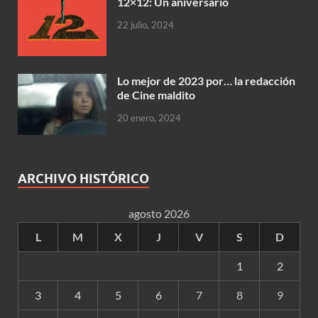
12×12: Un aniversario
22 julio, 2024
Lo mejor de 2023 por… la redacción
de Cine maldito
20 enero, 2024
ARCHIVO HISTÓRICO
agosto 2026
L
M
X
J
V
S
D
1
2
3
4
5
6
7
8
9