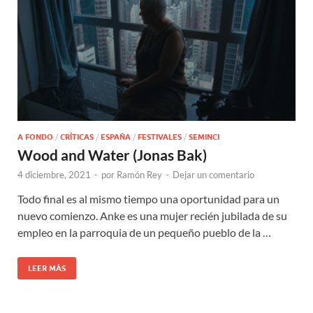
A FONDO
/
CRÍTICAS
/
ESPAÑA
/
FESTIVALES
/
SEMINCI
Wood and Water (Jonas Bak)
4 diciembre, 2021
-
por
Ramón Rey
-
Dejar un comentario
Todo final es al mismo tiempo una oportunidad para un
nuevo comienzo. Anke es una mujer recién jubilada de su
empleo en la parroquia de un pequeño pueblo de la …
LEER MÁS