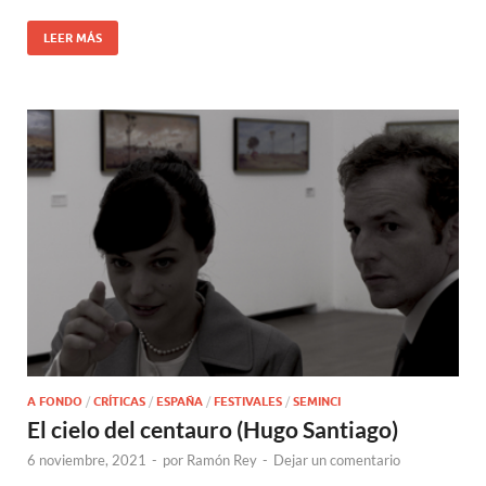
LEER MÁS
A FONDO
/
CRÍTICAS
/
ESPAÑA
/
FESTIVALES
/
SEMINCI
El cielo del centauro (Hugo Santiago)
6 noviembre, 2021
-
por
Ramón Rey
-
Dejar un comentario