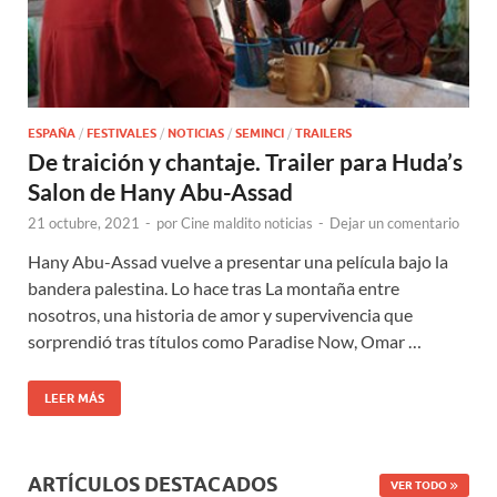
ESPAÑA
/
FESTIVALES
/
NOTICIAS
/
SEMINCI
/
TRAILERS
De traición y chantaje. Trailer para Huda’s
Salon de Hany Abu-Assad
21 octubre, 2021
-
por
Cine maldito noticias
-
Dejar un comentario
Hany Abu-Assad vuelve a presentar una película bajo la
bandera palestina. Lo hace tras La montaña entre
nosotros, una historia de amor y supervivencia que
sorprendió tras títulos como Paradise Now, Omar …
LEER MÁS
ARTÍCULOS DESTACADOS
VER TODO