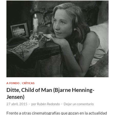
A FONDO
/
CRÍTICAS
Ditte, Child of Man (Bjarne Henning-
Jensen)
27 abril, 2015
-
por
Rubén Redondo
-
Dejar un comentario
Frente a otras cinematografías que gozan en la actualidad