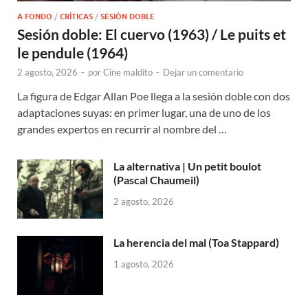
A FONDO
/
CRÍTICAS
/
SESIÓN DOBLE
Sesión doble: El cuervo (1963) / Le puits et
le pendule (1964)
2 agosto, 2026
-
por
Cine maldito
-
Dejar un comentario
La figura de Edgar Allan Poe llega a la sesión doble con dos
adaptaciones suyas: en primer lugar, una de uno de los
grandes expertos en recurrir al nombre del …
La alternativa | Un petit boulot
(Pascal Chaumeil)
2 agosto, 2026
La herencia del mal (Toa Stappard)
1 agosto, 2026