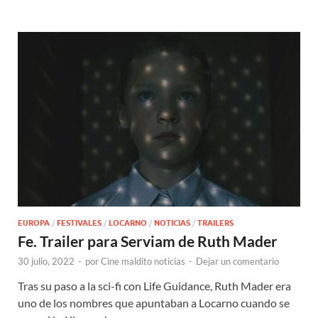
EUROPA
/
FESTIVALES
/
LOCARNO
/
NOTICIAS
/
TRAILERS
Fe. Trailer para Serviam de Ruth Mader
30 julio, 2022
-
por
Cine maldito noticias
-
Dejar un comentario
Tras su paso a la sci-fi con Life Guidance, Ruth Mader era
uno de los nombres que apuntaban a Locarno cuando se