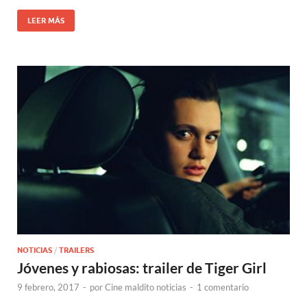
LEER MÁS
NOTICIAS
/
TRAILERS
Jóvenes y rabiosas: trailer de Tiger Girl
9 febrero, 2017
-
por
Cine maldito noticias
-
1 comentario