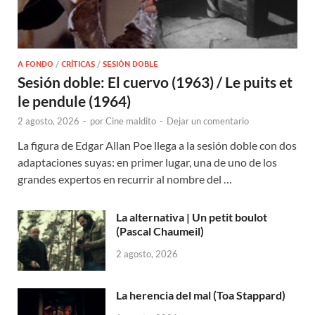
A FONDO
/
CRÍTICAS
/
SESIÓN DOBLE
Sesión doble: El cuervo (1963) / Le puits et
le pendule (1964)
2 agosto, 2026
-
por
Cine maldito
-
Dejar un comentario
La figura de Edgar Allan Poe llega a la sesión doble con dos
adaptaciones suyas: en primer lugar, una de uno de los
grandes expertos en recurrir al nombre del …
La alternativa | Un petit boulot
(Pascal Chaumeil)
2 agosto, 2026
La herencia del mal (Toa Stappard)