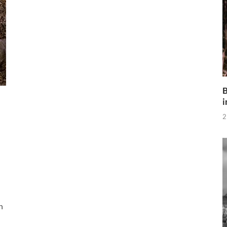
B
i
2
n