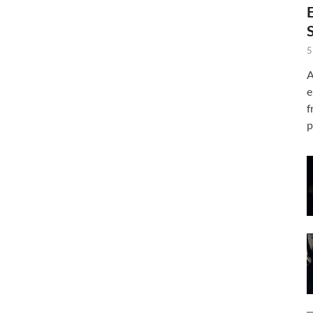
5
A
e
f
p