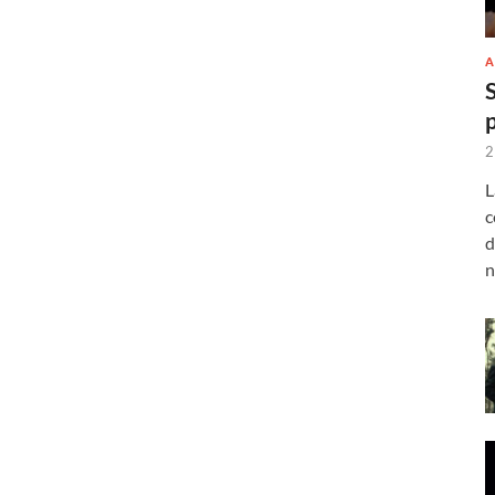
A
2
L
c
d
n