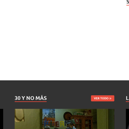
30 Y NO MÁS
L
VER TODO