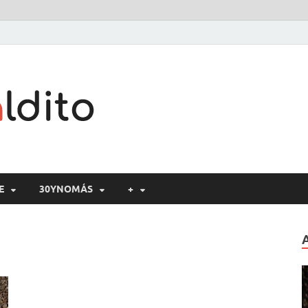
Cine maldito
E
30YNOMÁS
+