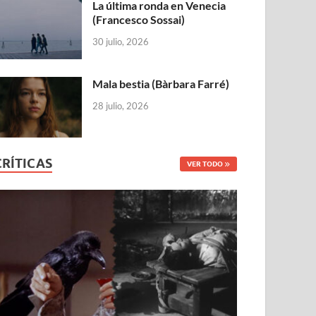
La última ronda en Venecia
(Francesco Sossai)
30 julio, 2026
Mala bestia (Bàrbara Farré)
28 julio, 2026
CRÍTICAS
VER TODO