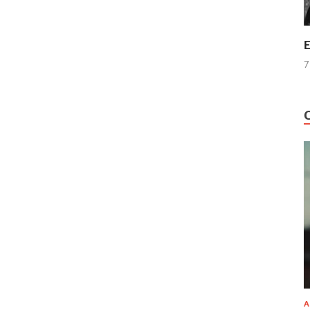
E
7
A