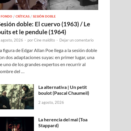
 FONDO
/
CRÍTICAS
/
SESIÓN DOBLE
Sesión doble: El cuervo (1963) / Le
puits et le pendule (1964)
 agosto, 2026
-
por
Cine maldito
-
Dejar un comentario
a figura de Edgar Allan Poe llega a la sesión doble
on dos adaptaciones suyas: en primer lugar, una
e uno de los grandes expertos en recurrir al
ombre del …
La alternativa | Un petit
boulot (Pascal Chaumeil)
2 agosto, 2026
La herencia del mal (Toa
Stappard)