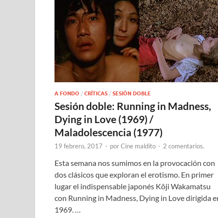
A FONDO
/
CRÍTICAS
/
SESIÓN DOBLE
Sesión doble: Running in Madness,
Dying in Love (1969) /
Maladolescencia (1977)
19 febrero, 2017
-
por
Cine maldito
-
2 comentarios.
Esta semana nos sumimos en la provocación con
dos clásicos que exploran el erotismo. En primer
lugar el indispensable japonés Kôji Wakamatsu
con Running in Madness, Dying in Love dirigida e
1969. …