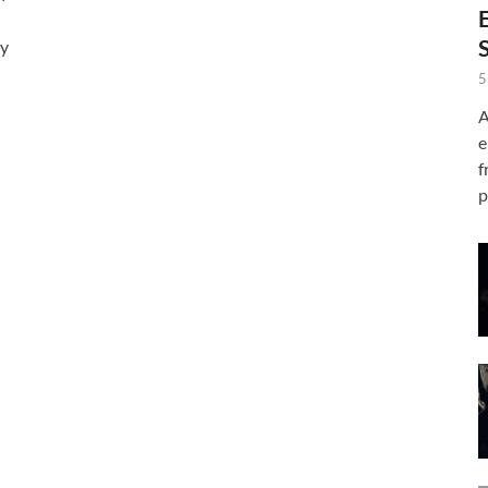
 y
5
A
e
f
p