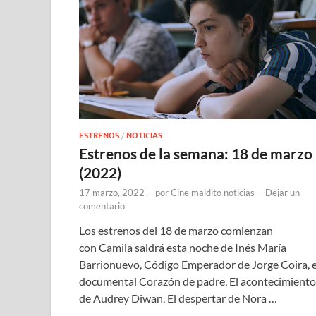
ESTRENOS
/
NOTICIAS
Estrenos de la semana: 18 de marzo
(2022)
17 marzo, 2022
-
por
Cine maldito noticias
-
Dejar un
comentario
Los estrenos del 18 de marzo comienzan
con Camila saldrá esta noche de Inés María
Barrionuevo, Código Emperador de Jorge Coira, e
documental Corazón de padre, El acontecimiento
de Audrey Diwan, El despertar de Nora …