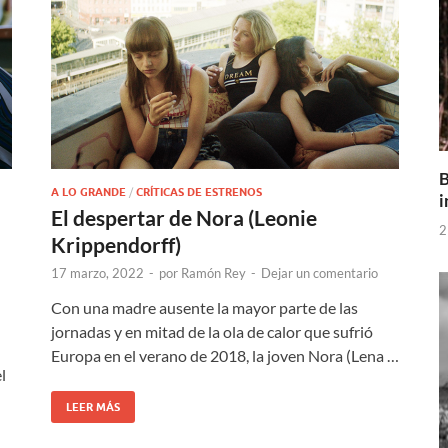
B
A LO GRANDE
/
CRÍTICAS DE ESTRENOS
i
El despertar de Nora (Leonie
2
Krippendorff)
17 marzo, 2022
-
por
Ramón Rey
-
Dejar un comentario
Con una madre ausente la mayor parte de las
jornadas y en mitad de la ola de calor que sufrió
Europa en el verano de 2018, la joven Nora (Lena …
l
LEER MÁS