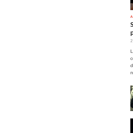
A
2
L
c
d
n