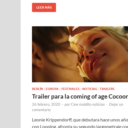
LEER MÁS
BERLÍN
/
EUROPA
/
FESTIVALES
/
NOTICIAS
/
TRAILERS
Trailer para la coming of age Cocoo
26 febrero, 2020
-
por
Cine maldito noticias
-
Dejar un
comentario
Leonie Krippendorff, que debutara hace unos añ
con Looping, afronta su segundo largometraje co