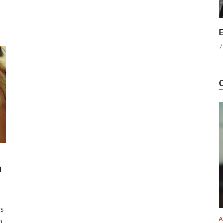
E
7
n
os
A
n