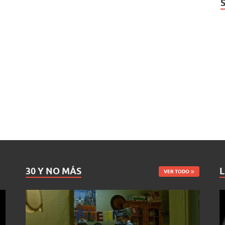
30 Y NO MÁS
L
VER TODO