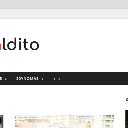
Cine maldito
E
30YNOMÁS
+