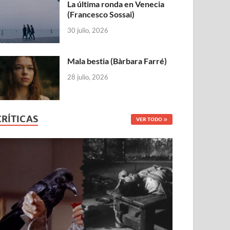
La última ronda en Venecia
(Francesco Sossai)
30 julio, 2026
Mala bestia (Bàrbara Farré)
28 julio, 2026
CRÍTICAS
VER TODO