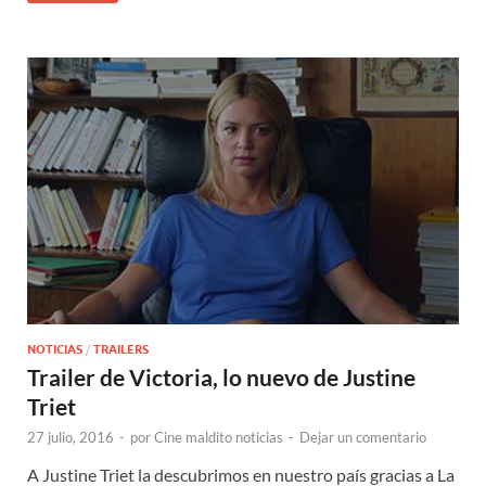
NOTICIAS
/
TRAILERS
Trailer de Victoria, lo nuevo de Justine
Triet
27 julio, 2016
-
por
Cine maldito noticias
-
Dejar un comentario
A Justine Triet la descubrimos en nuestro país gracias a La