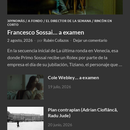
30YNOMÁS
/
A FONDO
/
EL DIRECTOR DE LA SEMANA
/
RINCÓN EN
CORTO
Francesco Sossai… a examen
2 agosto, 2026
-
por
Rubén Collazos
-
Dejar un comentario
En la secuencia inicial de La última ronda en Venecia, esa
donde Primo Sossai recibe un Rolex por parte de la
empresa el día de su jubilación, Tiziano, el personaje que …
Cole Webley… a examen
19 julio, 2026
Plan contraplan (Adrian Cioflâncã,
Radu Jude)
20 junio, 2026