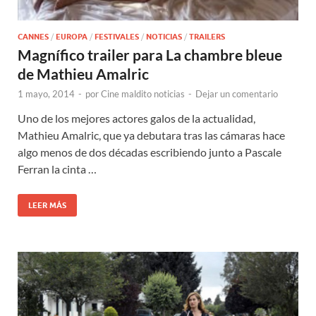
CANNES
/
EUROPA
/
FESTIVALES
/
NOTICIAS
/
TRAILERS
Magnífico trailer para La chambre bleue
de Mathieu Amalric
1 mayo, 2014
-
por
Cine maldito noticias
-
Dejar un comentario
Uno de los mejores actores galos de la actualidad,
Mathieu Amalric, que ya debutara tras las cámaras hace
algo menos de dos décadas escribiendo junto a Pascale
Ferran la cinta …
LEER MÁS