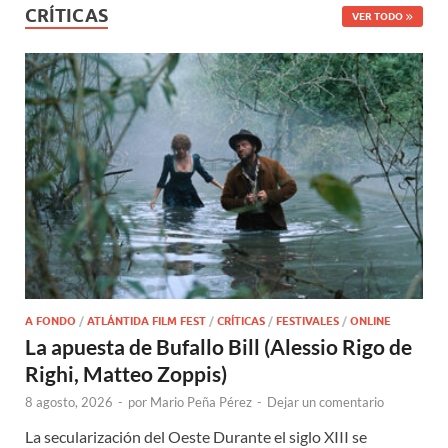
CRÍTICAS
VER TODO
A FONDO
/
ATLÁNTIDA FILM FEST
/
CRÍTICAS
/
FESTIVALES
/
ONLINE
La apuesta de Bufallo Bill (Alessio Rigo de
Righi, Matteo Zoppis)
8 agosto, 2026
-
por
Mario Peña Pérez
-
Dejar un comentario
La secularización del Oeste Durante el siglo XIII se