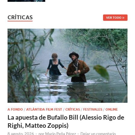
CRÍTICAS
VER TODO
A FONDO
/
ATLÁNTIDA FILM FEST
/
CRÍTICAS
/
FESTIVALES
/
ONLINE
La apuesta de Bufallo Bill (Alessio Rigo de
Righi, Matteo Zoppis)
8 agosto, 2026
-
por
Mario Peña Pérez
-
Dejar un comentario