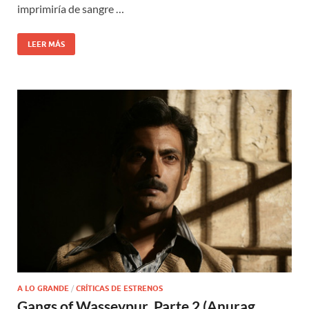
imprimiría de sangre …
LEER MÁS
A LO GRANDE
/
CRÍTICAS DE ESTRENOS
Gangs of Wasseypur. Parte 2 (Anurag