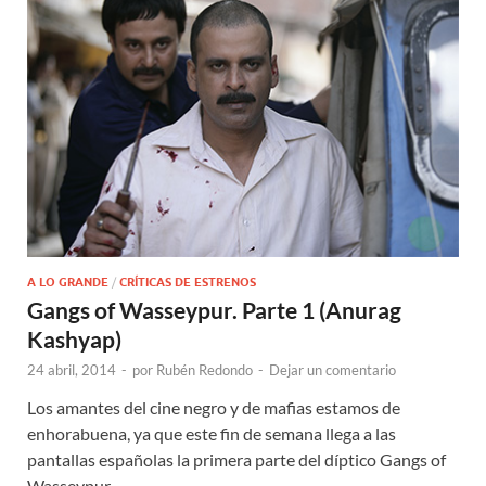
A LO GRANDE
/
CRÍTICAS DE ESTRENOS
Gangs of Wasseypur. Parte 1 (Anurag
Kashyap)
24 abril, 2014
-
por
Rubén Redondo
-
Dejar un comentario
Los amantes del cine negro y de mafias estamos de
enhorabuena, ya que este fin de semana llega a las
pantallas españolas la primera parte del díptico Gangs of
Wasseypur, …