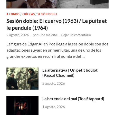
A FONDO
/
CRÍTICAS
/
SESIÓN DOBLE
Sesión doble: El cuervo (1963) / Le puits et
le pendule (1964)
2 agosto, 2026
-
por
Cine maldito
-
Dejar un comentario
La figura de Edgar Allan Poe llega a la sesión doble con dos
adaptaciones suyas: en primer lugar, una de uno de los
grandes expertos en recurrir al nombre del …
La alternativa | Un petit boulot
(Pascal Chaumeil)
2 agosto, 2026
La herencia del mal (Toa Stappard)
1 agosto, 2026