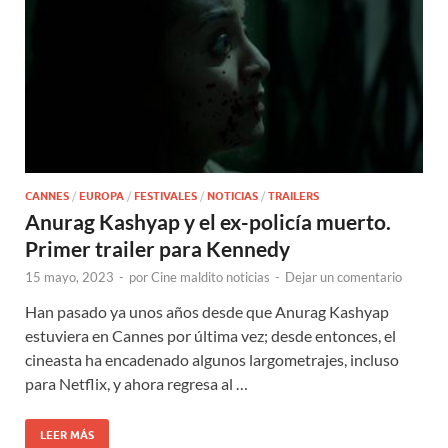
CANNES
/
EUROPA
/
FESTIVALES
/
NOTICIAS
/
TRAILERS
Anurag Kashyap y el ex-policía muerto.
Primer trailer para Kennedy
15 mayo, 2023
-
por
Cine maldito noticias
-
Dejar un comentario
Han pasado ya unos años desde que Anurag Kashyap
estuviera en Cannes por última vez; desde entonces, el
cineasta ha encadenado algunos largometrajes, incluso
para Netflix, y ahora regresa al …
LEER MÁS