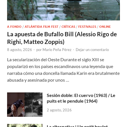
A FONDO
/
ATLÁNTIDA FILM FEST
/
CRÍTICAS
/
FESTIVALES
/
ONLINE
La apuesta de Bufallo Bill (Alessio Rigo de
Righi, Matteo Zoppis)
8 agosto, 2026
-
por
Mario Peña Pérez
-
Dejar un comentario
La secularización del Oeste Durante el siglo XIII se
popularizó en los países escandinavos una leyenda que
narraba cómo una doncella llamada Karin era brutalmente
abusada y asesinada por unos …
Sesión doble: El cuervo (1963) / Le
puits et le pendule (1964)
2 agosto, 2026
La alternativa | Un petit boulot