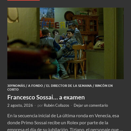
30YNOMÁS
/
A FONDO
/
EL DIRECTOR DE LA SEMANA
/
RINCÓN EN
CORTO
Francesco Sossai… a examen
2 agosto, 2026
-
por
Rubén Collazos
-
Dejar un comentario
En la secuencia inicial de La última ronda en Venecia, esa
donde Primo Sossai recibe un Rolex por parte de la
empresa el día de su jubilación, Tiziano, el personaje que …