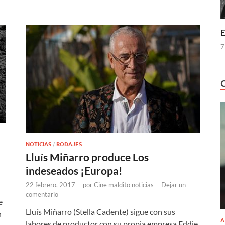
E
7
NOTICIAS
/
RODAJES
Lluís Miñarro produce Los
indeseados ¡Europa!
22 febrero, 2017
-
por
Cine maldito noticias
-
Dejar un
comentario
e
Lluís Miñarro (Stella Cadente) sigue con sus
n
A
labores de productor con su propia empresa Eddie