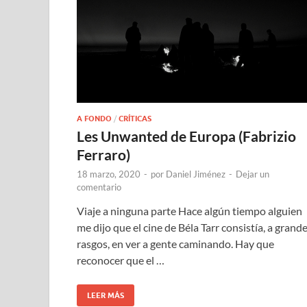
A FONDO
/
CRÍTICAS
Les Unwanted de Europa (Fabrizio
Ferraro)
18 marzo, 2020
-
por
Daniel Jiménez
-
Dejar un
comentario
Viaje a ninguna parte Hace algún tiempo alguien
me dijo que el cine de Béla Tarr consistía, a grand
rasgos, en ver a gente caminando. Hay que
reconocer que el …
LEER MÁS