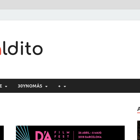
Cine maldito
E
30YNOMÁS
+