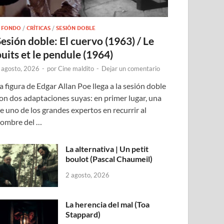
 FONDO
/
CRÍTICAS
/
SESIÓN DOBLE
Sesión doble: El cuervo (1963) / Le
puits et le pendule (1964)
 agosto, 2026
-
por
Cine maldito
-
Dejar un comentario
a figura de Edgar Allan Poe llega a la sesión doble
on dos adaptaciones suyas: en primer lugar, una
e uno de los grandes expertos en recurrir al
ombre del …
La alternativa | Un petit
boulot (Pascal Chaumeil)
2 agosto, 2026
La herencia del mal (Toa
Stappard)