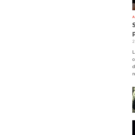
A
2
L
c
d
n