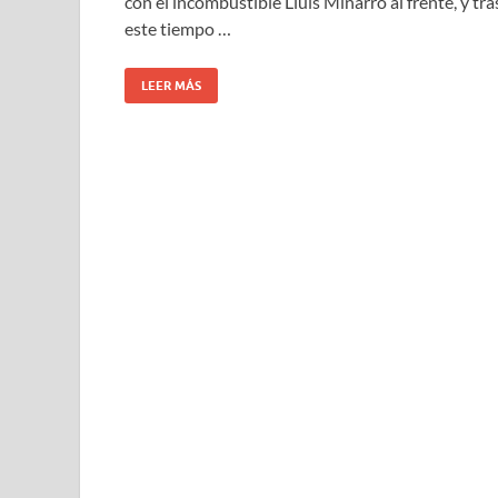
con el incombustible Lluís Miñarro al frente, y tra
este tiempo …
LEER MÁS