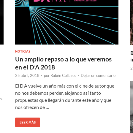
NOTICIAS
B
Un amplio repaso a lo que veremos
i
en el D’A 2018
2
25 abril, 2018
-
por
Rubén Collazos
-
Dejar un comentario
El D’A vuelve un año más con el cine de autor que
no nos debemos perder, alojando así tanto
es
propuestas que llegarán durante este año y que
nos ofrecen de …
LEER MÁS