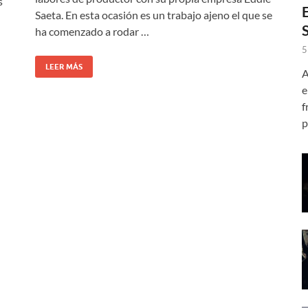
s
Saeta. En esta ocasión es un trabajo ajeno el que se
ha comenzado a rodar …
5
LEER MÁS
A
e
f
p