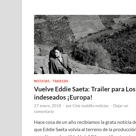
NOTICIAS
/
TRAILERS
Vuelve Eddie Saeta: Trailer para Los
indeseados ¡Europa!
27 enero, 2018
-
por
Cine maldito noticias
-
Dejar un
comentario
Hace cosa de un año recibíamos la grata noticia d
que Eddie Saeta volvía al terreno de la producció