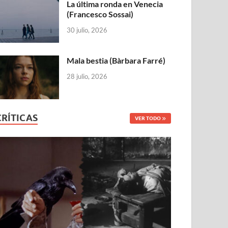
La última ronda en Venecia
(Francesco Sossai)
30 julio, 2026
Mala bestia (Bàrbara Farré)
28 julio, 2026
CRÍTICAS
VER TODO