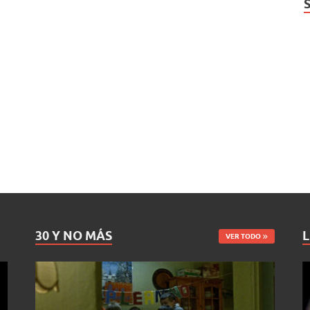
30 Y NO MÁS
L
VER TODO