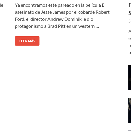
de
Ya encontramos este pareado en la película El
asesinato de Jesse James por el cobarde Robert
Ford, el director Andrew Dominik le dio
5
protagonismo a Brad Pitt en un western …
A
e
LEER MÁS
f
p