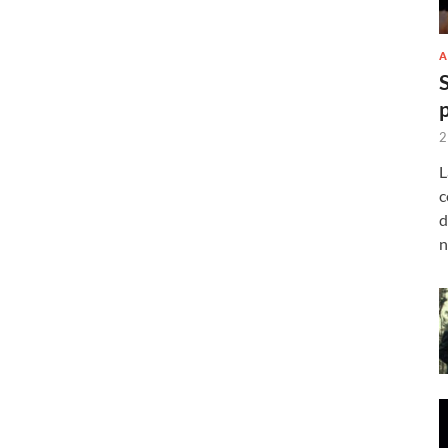
A
2
L
c
d
n