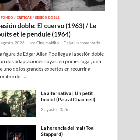
 FONDO
/
CRÍTICAS
/
SESIÓN DOBLE
Sesión doble: El cuervo (1963) / Le
puits et le pendule (1964)
 agosto, 2026
-
por
Cine maldito
-
Dejar un comentario
a figura de Edgar Allan Poe llega a la sesión doble
on dos adaptaciones suyas: en primer lugar, una
e uno de los grandes expertos en recurrir al
ombre del …
La alternativa | Un petit
boulot (Pascal Chaumeil)
2 agosto, 2026
La herencia del mal (Toa
Stappard)