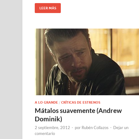
LEER MÁS
A LO GRANDE
/
CRÍTICAS DE ESTRENOS
Mátalos suavemente (Andrew
Dominik)
2 septiembre, 2012
-
por
Rubén Collazos
-
Dejar un
comentario