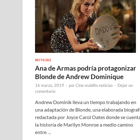
NOTICIAS
Ana de Armas podría protagonizar
Blonde de Andrew Dominique
16 marzo, 2019
-
por
Cine maldito noticias
-
Dejar un
comentario
Andrew Dominik lleva un tiempo trabajando en
una adaptación de Blonde, una elaborada biograf
redactada por Joyce Carol Oates donde se cuent
la historia de Marilyn Monroe a medio camino
entre …