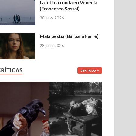
La última ronda en Venecia
(Francesco Sossai)
30 julio, 2026
Mala bestia (Bàrbara Farré)
28 julio, 2026
CRÍTICAS
VER TODO