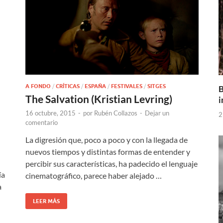
A FONDO
/
CRÍTICAS
/
ESPAÑA
/
FESTIVALES
/
SITGES
B
The Salvation (Kristian Levring)
i
16 octubre, 2015
-
por
Rubén Collazos
-
Dejar un
2
comentario
La digresión que, poco a poco y con la llegada de
nuevos tiempos y distintas formas de entender y
percibir sus características, ha padecido el lenguaje
ía
cinematográfico, parece haber alejado …
a
LEER MÁS