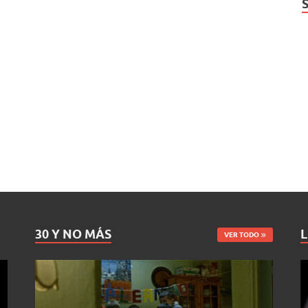
30 Y NO MÁS
L
VER TODO