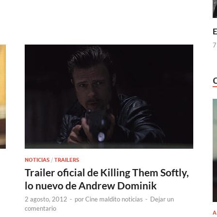
E
7
NOTICIAS
/
TRAILERS
Trailer oficial de Killing Them Softly,
lo nuevo de Andrew Dominik
2 agosto, 2012
-
por
Cine maldito noticias
-
Dejar un
comentario
A