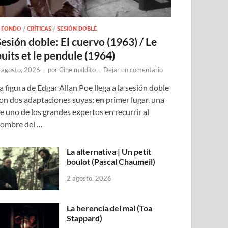
 FONDO
/
CRÍTICAS
/
SESIÓN DOBLE
Sesión doble: El cuervo (1963) / Le
puits et le pendule (1964)
 agosto, 2026
-
por
Cine maldito
-
Dejar un comentario
a figura de Edgar Allan Poe llega a la sesión doble
on dos adaptaciones suyas: en primer lugar, una
e uno de los grandes expertos en recurrir al
ombre del …
La alternativa | Un petit
boulot (Pascal Chaumeil)
2 agosto, 2026
La herencia del mal (Toa
Stappard)