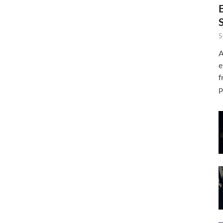
5
A
e
f
p