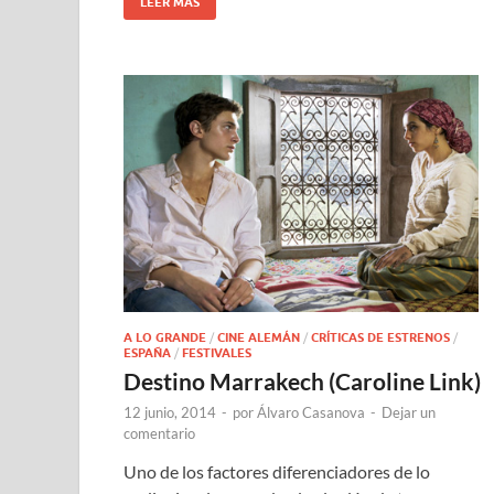
LEER MÁS
A LO GRANDE
/
CINE ALEMÁN
/
CRÍTICAS DE ESTRENOS
/
ESPAÑA
/
FESTIVALES
Destino Marrakech (Caroline Link)
12 junio, 2014
-
por
Álvaro Casanova
-
Dejar un
comentario
Uno de los factores diferenciadores de lo