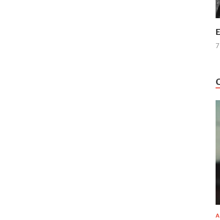
E
7
A