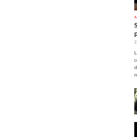
A
2
L
c
d
n