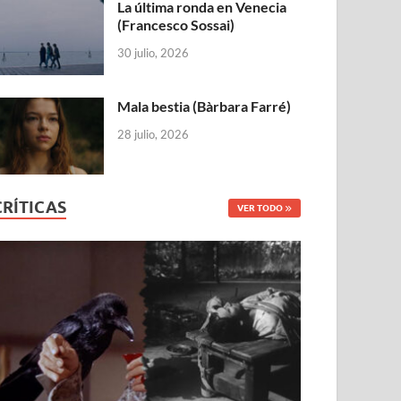
La última ronda en Venecia
(Francesco Sossai)
30 julio, 2026
Mala bestia (Bàrbara Farré)
28 julio, 2026
CRÍTICAS
VER TODO