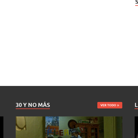
30 Y NO MÁS
L
VER TODO