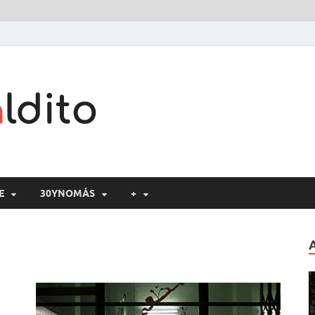
Cine maldito
E
30YNOMÁS
+