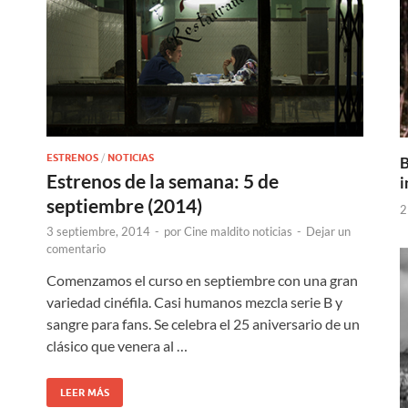
ESTRENOS
/
NOTICIAS
B
Estrenos de la semana: 5 de
i
septiembre (2014)
2
3 septiembre, 2014
-
por
Cine maldito noticias
-
Dejar un
comentario
Comenzamos el curso en septiembre con una gran
variedad cinéfila. Casi humanos mezcla serie B y
sangre para fans. Se celebra el 25 aniversario de un
clásico que venera al …
LEER MÁS