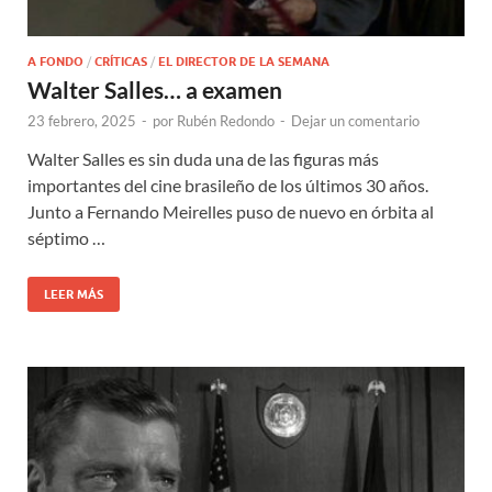
A FONDO
/
CRÍTICAS
/
EL DIRECTOR DE LA SEMANA
Walter Salles… a examen
23 febrero, 2025
-
por
Rubén Redondo
-
Dejar un comentario
Walter Salles es sin duda una de las figuras más
importantes del cine brasileño de los últimos 30 años.
Junto a Fernando Meirelles puso de nuevo en órbita al
séptimo …
LEER MÁS