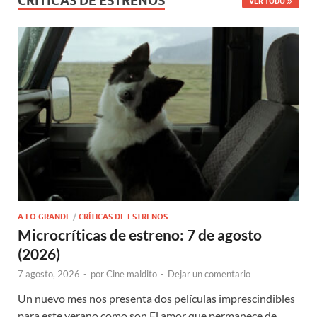
CRÍTICAS DE ESTRENOS
VER TODO
A LO GRANDE
/
CRÍTICAS DE ESTRENOS
Microcríticas de estreno: 7 de agosto
(2026)
7 agosto, 2026
-
por
Cine maldito
-
Dejar un comentario
Un nuevo mes nos presenta dos películas imprescindibles
para este verano como son El amor que permanece de