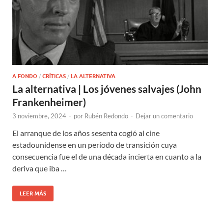
A FONDO
/
CRÍTICAS
/
LA ALTERNATIVA
La alternativa | Los jóvenes salvajes (John
Frankenheimer)
3 noviembre, 2024
-
por
Rubén Redondo
-
Dejar un comentario
El arranque de los años sesenta cogió al cine
estadounidense en un período de transición cuya
consecuencia fue el de una década incierta en cuanto a la
deriva que iba …
LEER MÁS