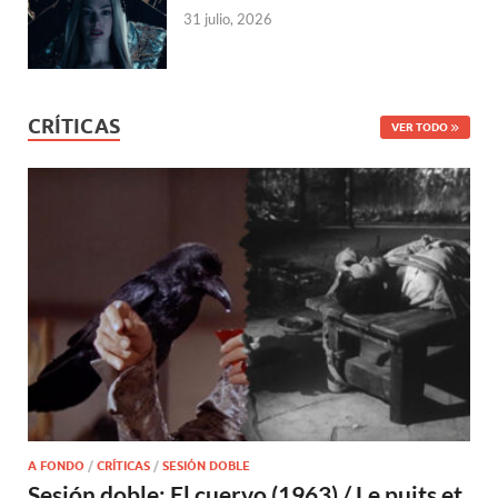
31 julio, 2026
CRÍTICAS
VER TODO
A FONDO
/
CRÍTICAS
/
SESIÓN DOBLE
Sesión doble: El cuervo (1963) / Le puits et