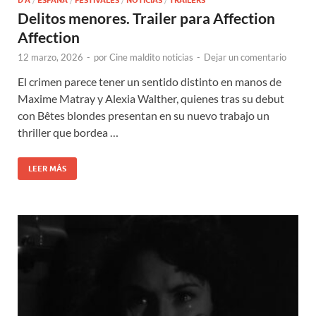
D'A
ESPAÑA
FESTIVALES
NOTICIAS
TRAILERS
Delitos menores. Trailer para Affection
Affection
12 marzo, 2026
-
por
Cine maldito noticias
-
Dejar un comentario
El crimen parece tener un sentido distinto en manos de
Maxime Matray y Alexia Walther, quienes tras su debut
con Bêtes blondes presentan en su nuevo trabajo un
thriller que bordea …
LEER MÁS