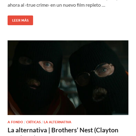
ahora al ‹true crime› en un nuevo film repleto …
LEER MÁS
A FONDO
/
CRÍTICAS
/
LA ALTERNATIVA
La alternativa | Brothers’ Nest (Clayton