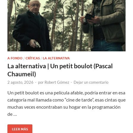
A FONDO
/
CRÍTICAS
/
LA ALTERNATIVA
La alternativa | Un petit boulot (Pascal
Chaumeil)
2 agosto, 2026
-
por
Robert Gómez
-
Dejar un comentario
Un petit boulot es una película afable, podría entrar en esa
categoría mal llamada como “cine de tarde”, esas cintas que
muchas veces encontraban su hogar en la programación
de …
LEER MÁS