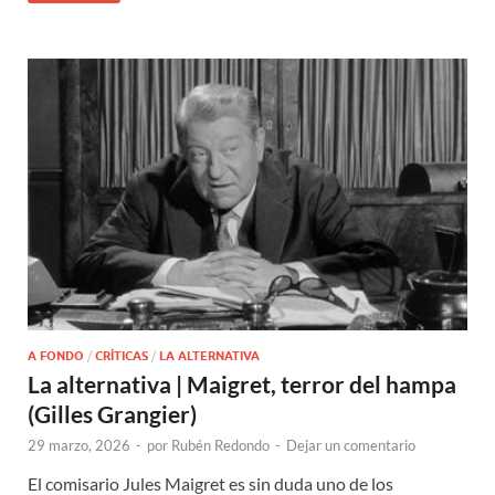
A FONDO
/
CRÍTICAS
/
LA ALTERNATIVA
La alternativa | Maigret, terror del hampa
(Gilles Grangier)
29 marzo, 2026
-
por
Rubén Redondo
-
Dejar un comentario
El comisario Jules Maigret es sin duda uno de los