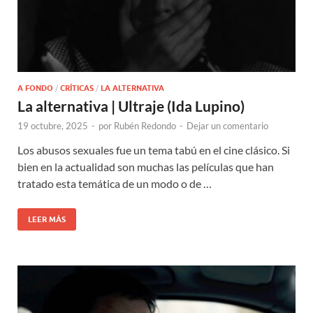
A FONDO
/
CRÍTICAS
/
LA ALTERNATIVA
La alternativa | Ultraje (Ida Lupino)
19 octubre, 2025
-
por
Rubén Redondo
-
Dejar un comentario
Los abusos sexuales fue un tema tabú en el cine clásico. Si
bien en la actualidad son muchas las películas que han
tratado esta temática de un modo o de …
LEER MÁS