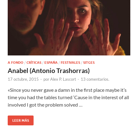
A FONDO
/
CRÍTICAS
/
ESPAÑA
/
FESTIVALES
/
SITGES
Anabel (Antonio Trashorras)
17 octubre, 2015
-
por
Alex P. Lascort
-
13 comentarios.
«Since you never gave a damn in the first place maybe it’s
time you had the tables turned ‘Cause in the interest of all
involved I got the problem solved …
LEER MÁS