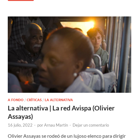
A FONDO
/
CRÍTICAS
/
LA ALTERNATIVA
La alternativa | La red Avispa (Olivier
Assayas)
16 julio, 2022
-
por
Arnau Martín
-
Dejar un comentario
Olivier Assayas se rodeó de un lujoso elenco para dirigir