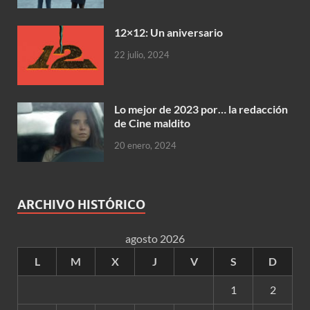
12×12: Un aniversario
22 julio, 2024
Lo mejor de 2023 por… la redacción
de Cine maldito
20 enero, 2024
ARCHIVO HISTÓRICO
agosto 2026
L
M
X
J
V
S
D
1
2