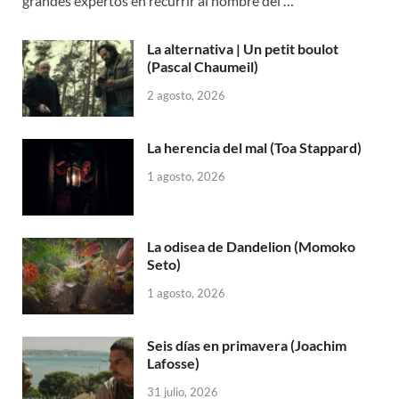
grandes expertos en recurrir al nombre del …
La alternativa | Un petit boulot
(Pascal Chaumeil)
2 agosto, 2026
La herencia del mal (Toa Stappard)
1 agosto, 2026
La odisea de Dandelion (Momoko
Seto)
1 agosto, 2026
Seis días en primavera (Joachim
Lafosse)
31 julio, 2026