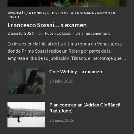
30YNOMÁS
/
A FONDO
/
EL DIRECTOR DE LA SEMANA
/
RINCÓN EN
CORTO
Francesco Sossai… a examen
2 agosto, 2026
-
por
Rubén Collazos
-
Dejar un comentario
En la secuencia inicial de La última ronda en Venecia, esa
donde Primo Sossai recibe un Rolex por parte de la
empresa el día de su jubilación, Tiziano, el personaje que …
Cole Webley… a examen
19 julio, 2026
Plan contraplan (Adrian Cioflâncã,
Radu Jude)
20 junio, 2026