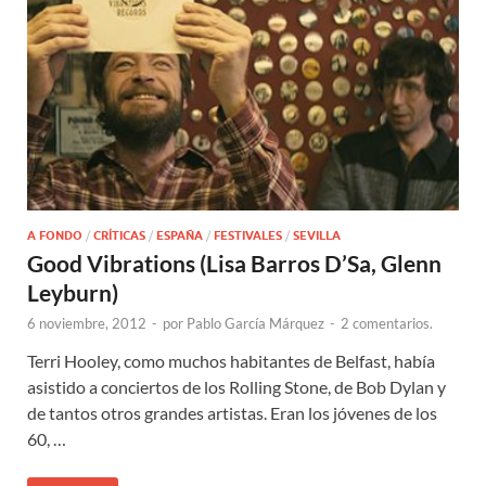
A FONDO
/
CRÍTICAS
/
ESPAÑA
/
FESTIVALES
/
SEVILLA
Good Vibrations (Lisa Barros D’Sa, Glenn
Leyburn)
6 noviembre, 2012
-
por
Pablo García Márquez
-
2 comentarios.
Terri Hooley, como muchos habitantes de Belfast, había
asistido a conciertos de los Rolling Stone, de Bob Dylan y
de tantos otros grandes artistas. Eran los jóvenes de los
60, …