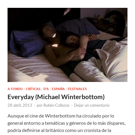
A FONDO
/
CRÍTICAS
/
D'A
/
ESPAÑA
/
FESTIVALES
Everyday (Michael Winterbottom)
28 abril, 2013
-
por
Rubén Collazos
-
Dejar un comentario
Aunque el cine de Winterbottom ha circulado por lo
general entorno a temáticas y géneros de lo más dispares,
podría definirse al británico como un cronista de la