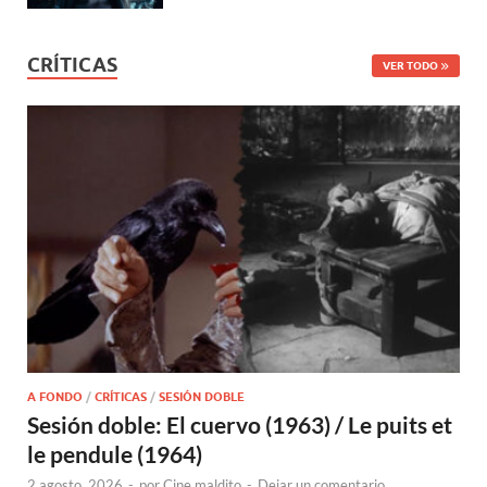
CRÍTICAS
VER TODO
A FONDO
/
CRÍTICAS
/
SESIÓN DOBLE
Sesión doble: El cuervo (1963) / Le puits et
le pendule (1964)
2 agosto, 2026
-
por
Cine maldito
-
Dejar un comentario