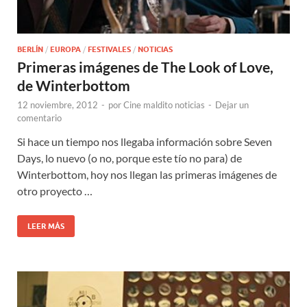
BERLÍN
/
EUROPA
/
FESTIVALES
/
NOTICIAS
Primeras imágenes de The Look of Love,
de Winterbottom
12 noviembre, 2012
-
por
Cine maldito noticias
-
Dejar un
comentario
Si hace un tiempo nos llegaba información sobre Seven
Days, lo nuevo (o no, porque este tío no para) de
Winterbottom, hoy nos llegan las primeras imágenes de
otro proyecto …
LEER MÁS