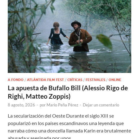
A FONDO
/
ATLÁNTIDA FILM FEST
/
CRÍTICAS
/
FESTIVALES
/
ONLINE
La apuesta de Bufallo Bill (Alessio Rigo de
Righi, Matteo Zoppis)
8 agosto, 2026
-
por
Mario Peña Pérez
-
Dejar un comentario
La secularización del Oeste Durante el siglo XIII se
popularizó en los países escandinavos una leyenda que
narraba cómo una doncella llamada Karin era brutalmente
abusada y asesinada por unos …