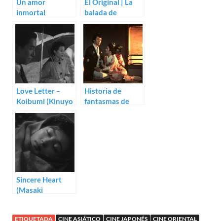
Un amor
El Original | La
inmortal
balada de
(Keisuke
Narayama
Kinoshita)
(Keisuke
Kinoshita)
Love Letter –
Historia de
Koibumi (Kinuyo
fantasmas de
Tanaka)
Yotsuya (Nobuo
Nakagawa)
Sincere Heart
(Masaki
Kobayashi)
ETIQUETADA
CINE ASIÁTICO
CINE JAPONÉS
CINE ORIENTAL