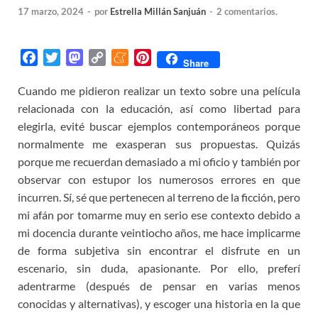
17 marzo, 2024
-
por
Estrella Millán Sanjuán
-
2 comentarios.
F
T
M
C
M
P
Share
a
w
a
o
e
i
Cuando me pidieron realizar un texto sobre una película
c
i
s
p
n
n
relacionada con la educación, así como libertad para
e
t
t
y
e
t
b
t
o
L
a
e
elegirla, evité buscar ejemplos contemporáneos porque
o
e
d
i
m
r
normalmente me exasperan sus propuestas. Quizás
o
r
o
n
e
e
porque me recuerdan demasiado a mi oficio y también por
k
n
k
s
observar con estupor los numerosos errores en que
t
incurren. Sí, sé que pertenecen al terreno de la ficción, pero
mi afán por tomarme muy en serio ese contexto debido a
mi docencia durante veintiocho años, me hace implicarme
de forma subjetiva sin encontrar el disfrute en un
escenario, sin duda, apasionante. Por ello, preferí
adentrarme (después de pensar en varias menos
conocidas y alternativas), y escoger una historia en la que