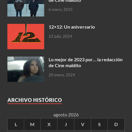
6 enero, 2025
12×12: Un aniversario
22 julio, 2024
Lo mejor de 2023 por… la redacción
de Cine maldito
20 enero, 2024
ARCHIVO HISTÓRICO
agosto 2026
L
M
X
J
V
S
D