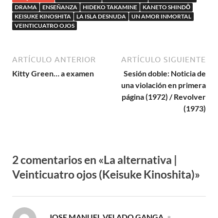
DRAMA
ENSEÑANZA
HIDEKO TAKAMINE
KANETO SHINDŌ
KEISUKE KINOSHITA
LA ISLA DESNUDA
UN AMOR INMORTAL
VEINTICUATRO OJOS
ARTÍCULO ANTERIOR
ARTÍCULO SIGUIENTE
Kitty Green… a examen
Sesión doble: Noticia de
una violación en primera
página (1972) / Revolver
(1973)
2 comentarios en «La alternativa |
Veinticuatro ojos (Keisuke Kinoshita)»
dice:
JOSE MANUEL VELADO GANGA
8