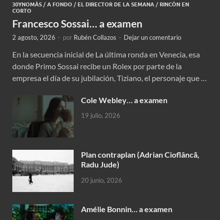
30YNOMÁS
/
A FONDO
/
EL DIRECTOR DE LA SEMANA
/
RINCÓN EN
CORTO
Francesco Sossai… a examen
2 agosto, 2026
-
por
Rubén Collazos
-
Dejar un comentario
En la secuencia inicial de La última ronda en Venecia, esa
donde Primo Sossai recibe un Rolex por parte de la
empresa el día de su jubilación, Tiziano, el personaje que …
Cole Webley… a examen
19 julio, 2026
Plan contraplan (Adrian Cioflâncã,
Radu Jude)
20 junio, 2026
Amélie Bonnin… a examen