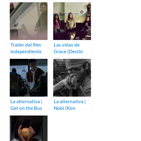
Trailer del film
Las vidas de
independiente
Grace (Destin
For Ellen con
Cretton)
Paul Dano
La alternativa |
La alternativa |
Get on the Bus
Nobi (Kon
(Spike Lee)
Ichikawa)