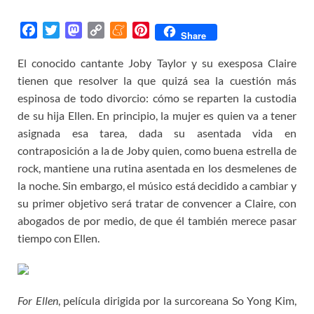
F
T
M
C
M
P
Share
a
w
a
o
e
i
El conocido cantante Joby Taylor y su exesposa Claire
c
i
s
p
n
n
tienen que resolver la que quizá sea la cuestión más
e
t
t
y
e
t
b
t
o
L
a
e
espinosa de todo divorcio: cómo se reparten la custodia
o
e
d
i
m
r
de su hija Ellen. En principio, la mujer es quien va a tener
o
r
o
n
e
e
asignada esa tarea, dada su asentada vida en
k
n
k
s
contraposición a la de Joby quien, como buena estrella de
t
rock, mantiene una rutina asentada en los desmelenes de
la noche. Sin embargo, el músico está decidido a cambiar y
su primer objetivo será tratar de convencer a Claire, con
abogados de por medio, de que él también merece pasar
tiempo con Ellen.
For Ellen
, película dirigida por la surcoreana So Yong Kim,