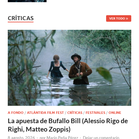
CRÍTICAS
VER TODO
A FONDO
/
ATLÁNTIDA FILM FEST
/
CRÍTICAS
/
FESTIVALES
/
ONLINE
La apuesta de Bufallo Bill (Alessio Rigo de
Righi, Matteo Zoppis)
8 agosto, 2026
-
por
Mario Peña Pérez
-
Dejar un comentario