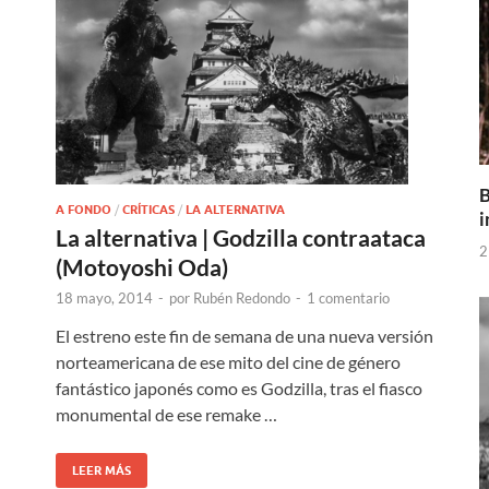
B
A FONDO
/
CRÍTICAS
/
LA ALTERNATIVA
i
La alternativa | Godzilla contraataca
2
(Motoyoshi Oda)
18 mayo, 2014
-
por
Rubén Redondo
-
1 comentario
El estreno este fin de semana de una nueva versión
norteamericana de ese mito del cine de género
fantástico japonés como es Godzilla, tras el fiasco
monumental de ese remake …
LEER MÁS