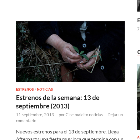
E
7
ESTRENOS
/
NOTICIAS
Estrenos de la semana: 13 de
septiembre (2013)
11 septiembre, 2013
-
por
Cine maldito noticias
-
Dejar un
comentario
Nuevos estrenos para el 13 de septiembre. Llega
A
Afterparty, una fiesta muy loca que termina con un