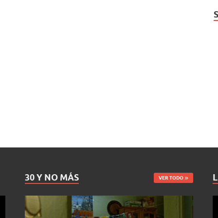
30 Y NO MÁS
L
VER TODO