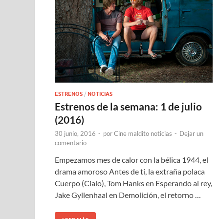
ESTRENOS
/
NOTICIAS
Estrenos de la semana: 1 de julio
(2016)
30 junio, 2016
-
por
Cine maldito noticias
-
Dejar un
comentario
Empezamos mes de calor con la bélica 1944, el
drama amoroso Antes de ti, la extraña polaca
Cuerpo (Cialo), Tom Hanks en Esperando al rey,
Jake Gyllenhaal en Demolición, el retorno …