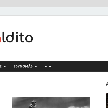
Cine maldito
E
30YNOMÁS
+