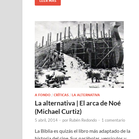
LEER MÁS
A FONDO
/
CRÍTICAS
/
LA ALTERNATIVA
La alternativa | El arca de Noé
(Michael Curtiz)
5 abril, 2014
-
por
Rubén Redondo
-
1 comentario
La Biblia es quizás el libro más adaptado de la
historia del cine. Sus parábolas, versículos y