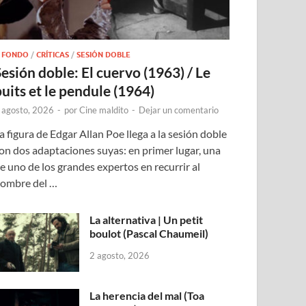
 FONDO
/
CRÍTICAS
/
SESIÓN DOBLE
Sesión doble: El cuervo (1963) / Le
puits et le pendule (1964)
 agosto, 2026
-
por
Cine maldito
-
Dejar un comentario
a figura de Edgar Allan Poe llega a la sesión doble
on dos adaptaciones suyas: en primer lugar, una
e uno de los grandes expertos en recurrir al
ombre del …
La alternativa | Un petit
boulot (Pascal Chaumeil)
2 agosto, 2026
La herencia del mal (Toa