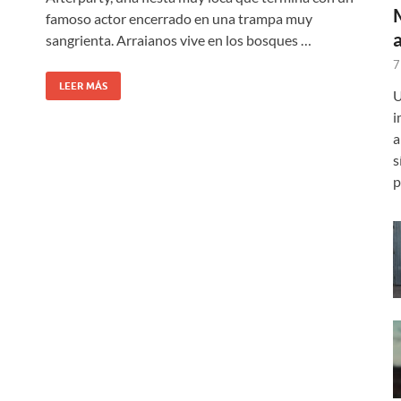
famoso actor encerrado en una trampa muy
sangrienta. Arraianos vive en los bosques …
7
LEER MÁS
U
i
a
s
p