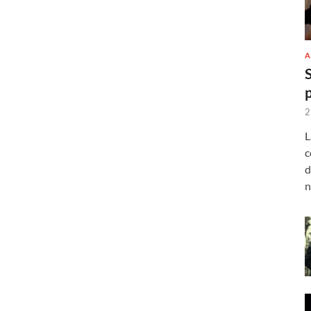
A
2
L
c
d
n