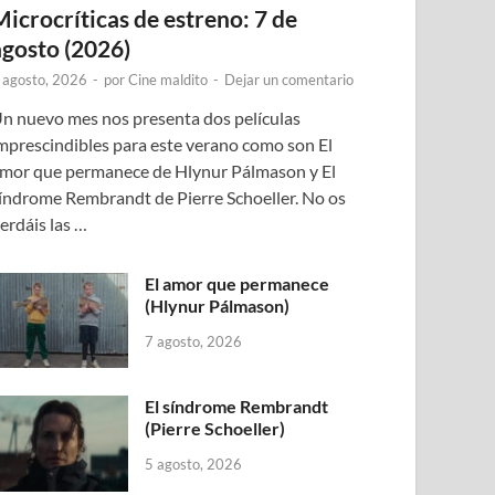
Microcríticas de estreno: 7 de
agosto (2026)
 agosto, 2026
-
por
Cine maldito
-
Dejar un comentario
n nuevo mes nos presenta dos películas
mprescindibles para este verano como son El
mor que permanece de Hlynur Pálmason y El
índrome Rembrandt de Pierre Schoeller. No os
erdáis las …
El amor que permanece
(Hlynur Pálmason)
7 agosto, 2026
El síndrome Rembrandt
(Pierre Schoeller)
5 agosto, 2026