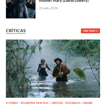
Mother Mary (David Lowery)
31 julio, 2026
CRÍTICAS
VER TODO
A FONDO
/
ATLÁNTIDA FILM FEST
/
CRÍTICAS
/
FESTIVALES
/
ONLINE