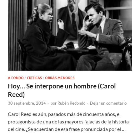
A FONDO
/
CRÍTICAS
/
OBRAS MENORES
Hoy… Se interpone un hombre (Carol
Reed)
30 septiembre, 2014
-
por
Rubén Redondo
-
Dejar un comentario
Carol Reed es aún, pasados más de cincuenta años, el
protagonista de una de las mayores falacias de la historia
del cine. ¿Se acuerdan de esa frase pronunciada por el …