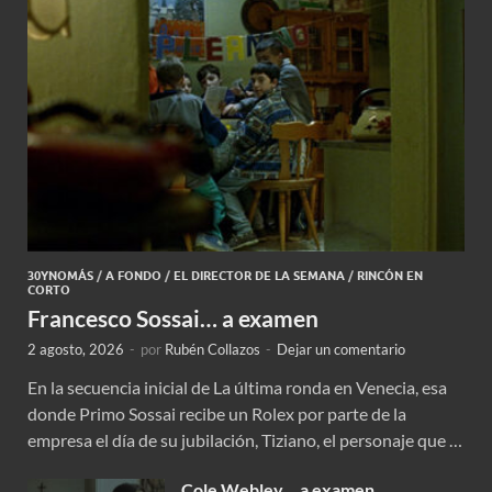
30YNOMÁS
/
A FONDO
/
EL DIRECTOR DE LA SEMANA
/
RINCÓN EN
CORTO
Francesco Sossai… a examen
2 agosto, 2026
-
por
Rubén Collazos
-
Dejar un comentario
En la secuencia inicial de La última ronda en Venecia, esa
donde Primo Sossai recibe un Rolex por parte de la
empresa el día de su jubilación, Tiziano, el personaje que …
Cole Webley… a examen