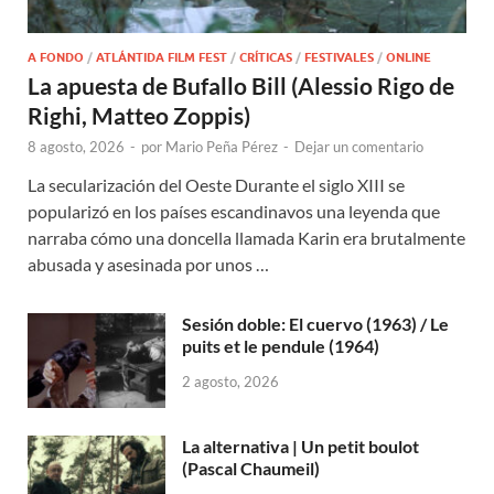
A FONDO
/
ATLÁNTIDA FILM FEST
/
CRÍTICAS
/
FESTIVALES
/
ONLINE
La apuesta de Bufallo Bill (Alessio Rigo de
Righi, Matteo Zoppis)
8 agosto, 2026
-
por
Mario Peña Pérez
-
Dejar un comentario
La secularización del Oeste Durante el siglo XIII se
popularizó en los países escandinavos una leyenda que
narraba cómo una doncella llamada Karin era brutalmente
abusada y asesinada por unos …
Sesión doble: El cuervo (1963) / Le
puits et le pendule (1964)
2 agosto, 2026
La alternativa | Un petit boulot
(Pascal Chaumeil)