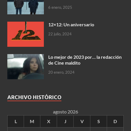
6 enero, 2025
12×12: Un aniversario
22 julio, 2024
Lo mejor de 2023 por… la redacción
de Cine maldito
20 enero, 2024
ARCHIVO HISTÓRICO
agosto 2026
L
M
X
J
V
S
D