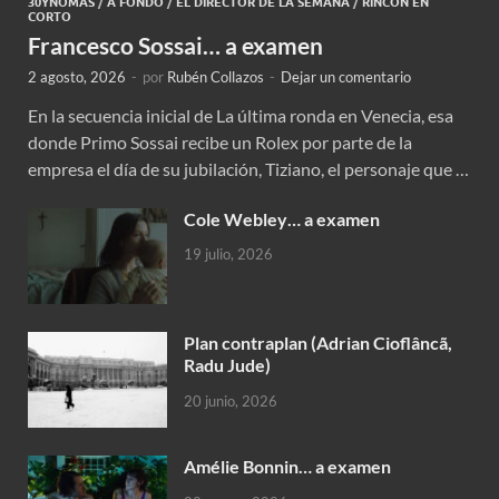
30YNOMÁS
/
A FONDO
/
EL DIRECTOR DE LA SEMANA
/
RINCÓN EN
CORTO
Francesco Sossai… a examen
2 agosto, 2026
-
por
Rubén Collazos
-
Dejar un comentario
En la secuencia inicial de La última ronda en Venecia, esa
donde Primo Sossai recibe un Rolex por parte de la
empresa el día de su jubilación, Tiziano, el personaje que …
Cole Webley… a examen
19 julio, 2026
Plan contraplan (Adrian Cioflâncã,
Radu Jude)
20 junio, 2026
Amélie Bonnin… a examen