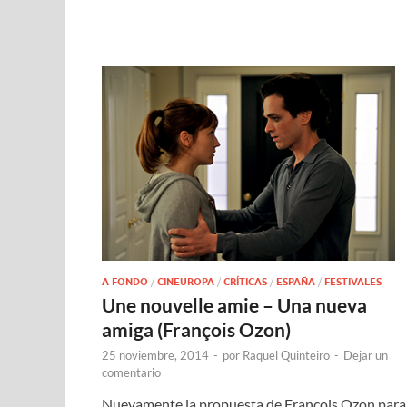
A FONDO
/
CINEUROPA
/
CRÍTICAS
/
ESPAÑA
/
FESTIVALES
Une nouvelle amie – Una nueva
amiga (François Ozon)
25 noviembre, 2014
-
por
Raquel Quinteiro
-
Dejar un
comentario
Nuevamente la propuesta de François Ozon para