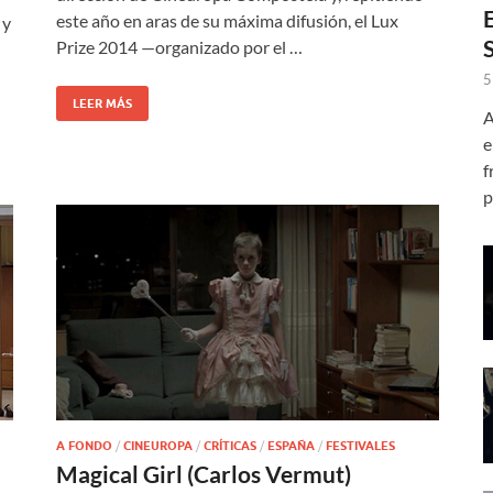
este año en aras de su máxima difusión, el Lux
 y
Prize 2014 —organizado por el …
5
LEER MÁS
A
e
f
p
A FONDO
/
CINEUROPA
/
CRÍTICAS
/
ESPAÑA
/
FESTIVALES
Magical Girl (Carlos Vermut)