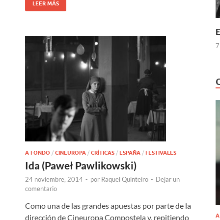
LEER MÁS
E
7
A FONDO
/
CINEUROPA
/
CRÍTICAS
/
ESPAÑA
/
FESTIVALES
Ida (Paweł Pawlikowski)
24 noviembre, 2014
-
por
Raquel Quinteiro
-
Dejar un
comentario
Como una de las grandes apuestas por parte de la
A
dirección de Cineuropa Compostela y, repitiendo