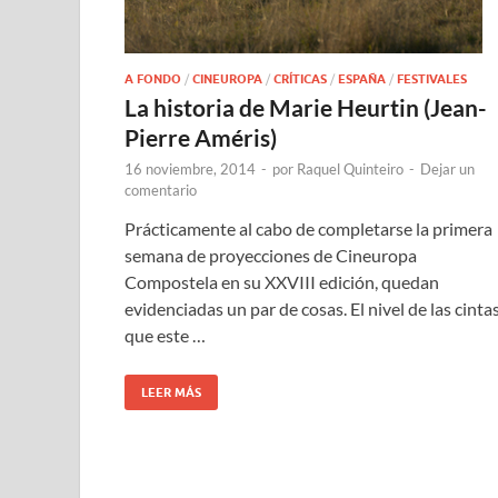
A FONDO
/
CINEUROPA
/
CRÍTICAS
/
ESPAÑA
/
FESTIVALES
La historia de Marie Heurtin (Jean-
Pierre Améris)
16 noviembre, 2014
-
por
Raquel Quinteiro
-
Dejar un
comentario
Prácticamente al cabo de completarse la primera
semana de proyecciones de Cineuropa
Compostela en su XXVIII edición, quedan
evidenciadas un par de cosas. El nivel de las cinta
que este …
LEER MÁS