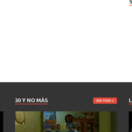
30 Y NO MÁS
L
VER TODO