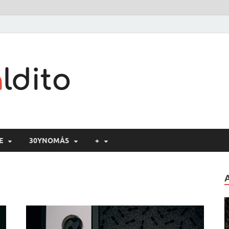
Cine maldito
E
30YNOMÁS
+