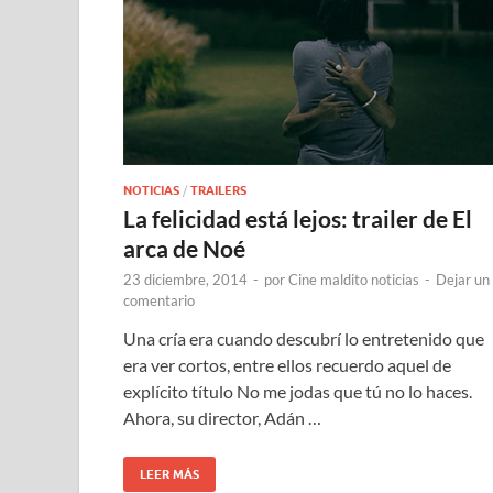
NOTICIAS
/
TRAILERS
La felicidad está lejos: trailer de El
arca de Noé
23 diciembre, 2014
-
por
Cine maldito noticias
-
Dejar un
comentario
Una cría era cuando descubrí lo entretenido que
era ver cortos, entre ellos recuerdo aquel de
explícito título No me jodas que tú no lo haces.
Ahora, su director, Adán …
LEER MÁS