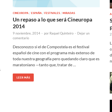
CINEUROPA
/
ESPAÑA
/
FESTIVALES
/
MIRADAS
A
Un repaso a lo que será Cineuropa
2014
9 noviembre, 2014
-
por
Raquel Quinteiro
-
Dejar un
2
comentario
L
Desconozco si el de Compostela es el festival
c
español de cine con el programa más extenso de
d
toda nuestra geografía pero quedando claro que es
n
maratoniano —tanto que, tratar de …
s
LEER MÁS