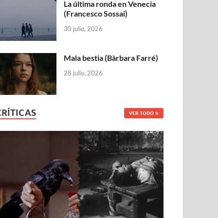
La última ronda en Venecia
(Francesco Sossai)
30 julio, 2026
Mala bestia (Bàrbara Farré)
28 julio, 2026
CRÍTICAS
VER TODO