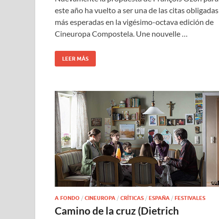
este año ha vuelto a ser una de las citas obligadas
más esperadas en la vigésimo-octava edición de
Cineuropa Compostela. Une nouvelle …
LEER MÁS
A FONDO
/
CINEUROPA
/
CRÍTICAS
/
ESPAÑA
/
FESTIVALES
Camino de la cruz (Dietrich