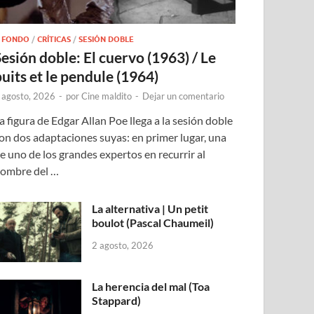
 FONDO
/
CRÍTICAS
/
SESIÓN DOBLE
Sesión doble: El cuervo (1963) / Le
puits et le pendule (1964)
 agosto, 2026
-
por
Cine maldito
-
Dejar un comentario
a figura de Edgar Allan Poe llega a la sesión doble
on dos adaptaciones suyas: en primer lugar, una
e uno de los grandes expertos en recurrir al
ombre del …
La alternativa | Un petit
boulot (Pascal Chaumeil)
2 agosto, 2026
La herencia del mal (Toa
Stappard)