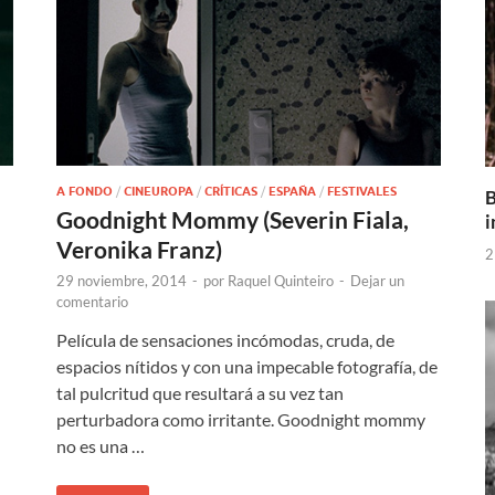
A FONDO
/
CINEUROPA
/
CRÍTICAS
/
ESPAÑA
/
FESTIVALES
B
Goodnight Mommy (Severin Fiala,
i
Veronika Franz)
2
29 noviembre, 2014
-
por
Raquel Quinteiro
-
Dejar un
comentario
Película de sensaciones incómodas, cruda, de
espacios nítidos y con una impecable fotografía, de
tal pulcritud que resultará a su vez tan
perturbadora como irritante. Goodnight mommy
no es una …