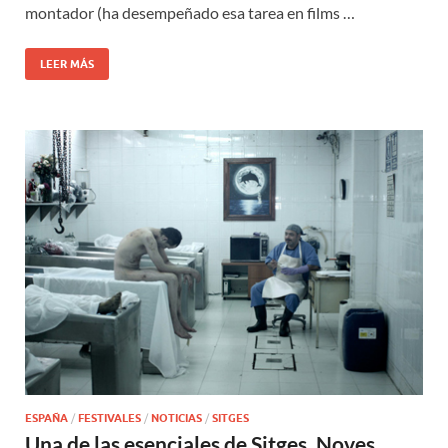
montador (ha desempeñado esa tarea en films …
LEER MÁS
ESPAÑA
/
FESTIVALES
/
NOTICIAS
/
SITGES
Una de las esenciales de Sitges, Noves