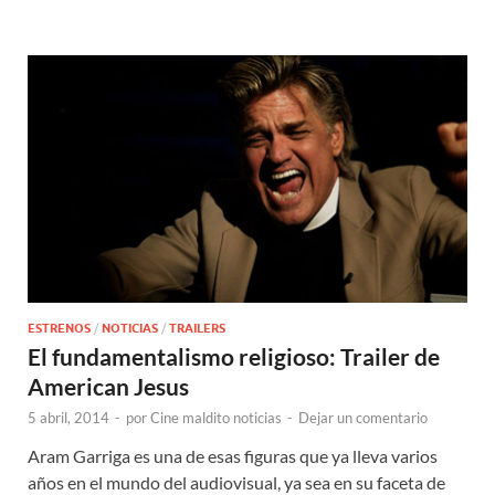
ESTRENOS
/
NOTICIAS
/
TRAILERS
El fundamentalismo religioso: Trailer de
American Jesus
5 abril, 2014
-
por
Cine maldito noticias
-
Dejar un comentario
Aram Garriga es una de esas figuras que ya lleva varios
años en el mundo del audiovisual, ya sea en su faceta de