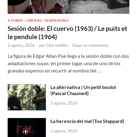
A FONDO
/
CRÍTICAS
/
SESIÓN DOBLE
Sesión doble: El cuervo (1963) / Le puits et
le pendule (1964)
2 agosto, 2026
-
por
Cine maldito
-
Dejar un comentario
La figura de Edgar Allan Poe llega a la sesión doble con dos
adaptaciones suyas: en primer lugar, una de uno de los
grandes expertos en recurrir al nombre del …
La alternativa | Un petit boulot
(Pascal Chaumeil)
2 agosto, 2026
La herencia del mal (Toa Stappard)
1 agosto, 2026