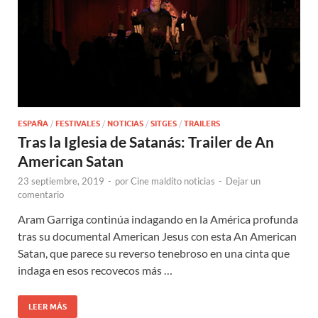
ESPAÑA
/
FESTIVALES
/
NOTICIAS
/
SITGES
/
TRAILERS
Tras la Iglesia de Satanás: Trailer de An
American Satan
23 septiembre, 2019
-
por
Cine maldito noticias
-
Dejar un
comentario
Aram Garriga continúa indagando en la América profunda
tras su documental American Jesus con esta An American
Satan, que parece su reverso tenebroso en una cinta que
indaga en esos recovecos más …
LEER MÁS