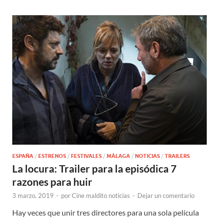
ESPAÑA
/
ESTRENOS
/
FESTIVALES
/
MÁLAGA
/
NOTICIAS
/
TRAILERS
La locura: Trailer para la episódica 7
razones para huir
3 marzo, 2019
-
por
Cine maldito noticias
-
Dejar un comentario
Hay veces que unir tres directores para una sola película