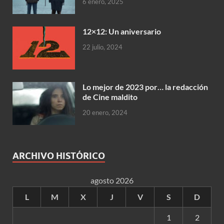
6 enero, 2025
12×12: Un aniversario
22 julio, 2024
Lo mejor de 2023 por… la redacción
de Cine maldito
20 enero, 2024
ARCHIVO HISTÓRICO
agosto 2026
L
M
X
J
V
S
D
1
2