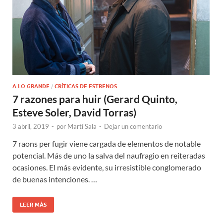
A LO GRANDE
/
CRÍTICAS DE ESTRENOS
7 razones para huir (Gerard Quinto,
Esteve Soler, David Torras)
3 abril, 2019
-
por
Martí Sala
-
Dejar un comentario
7 raons per fugir viene cargada de elementos de notable
potencial. Más de uno la salva del naufragio en reiteradas
ocasiones. El más evidente, su irresistible conglomerado
de buenas intenciones. …
LEER MÁS