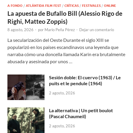
A FONDO
/
ATLÁNTIDA FILM FEST
/
CRÍTICAS
/
FESTIVALES
/
ONLINE
La apuesta de Bufallo Bill (Alessio Rigo de
Righi, Matteo Zoppis)
8 agosto, 2026
-
por
Mario Peña Pérez
-
Dejar un comentario
La secularización del Oeste Durante el siglo XIII se
popularizó en los países escandinavos una leyenda que
narraba cómo una doncella llamada Karin era brutalmente
abusada y asesinada por unos …
Sesión doble: El cuervo (1963) / Le
puits et le pendule (1964)
2 agosto, 2026
La alternativa | Un petit boulot
(Pascal Chaumeil)
2 agosto, 2026