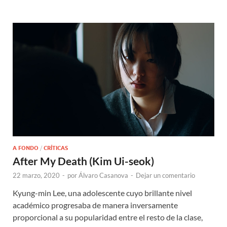
A FONDO
/
CRÍTICAS
After My Death (Kim Ui-seok)
22 marzo, 2020
-
por
Álvaro Casanova
-
Dejar un comentario
Kyung-min Lee, una adolescente cuyo brillante nivel
académico progresaba de manera inversamente
proporcional a su popularidad entre el resto de la clase,