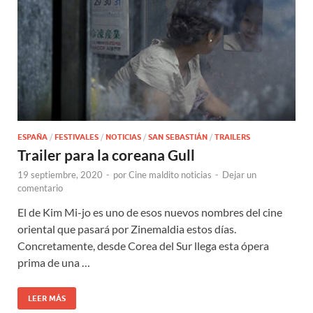
ESPAÑA
/
FESTIVALES
/
NOTICIAS
/
SAN SEBASTIÁN
/
TRAILERS
Trailer para la coreana Gull
19 septiembre, 2020
-
por
Cine maldito noticias
-
Dejar un
comentario
El de Kim Mi-jo es uno de esos nuevos nombres del cine
oriental que pasará por Zinemaldia estos días.
Concretamente, desde Corea del Sur llega esta ópera
prima de una …
LEER MÁS