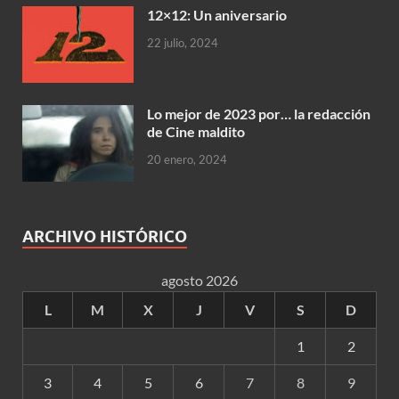
12×12: Un aniversario
22 julio, 2024
Lo mejor de 2023 por… la redacción
de Cine maldito
20 enero, 2024
ARCHIVO HISTÓRICO
agosto 2026
L
M
X
J
V
S
D
1
2
3
4
5
6
7
8
9