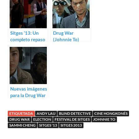
Sitges ’13: Un
Drug War
completo repaso
(Johnnie To)
a los primeros
títulos
Nuevas imágenes
para la Drug War
de Johnnie To
ETIQUETADA
ANDY LAU
BLIND DETECTIVE
CINE HONGKONÉS
DRUG WAR
ELECTION
FESTIVAL DE SITGES
JOHNNIE TO
SAMMI CHENG
SITGES '13
SITGES 2013